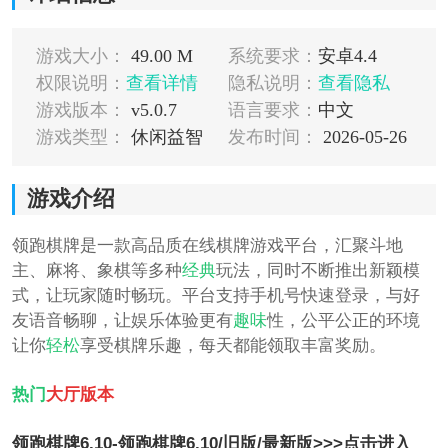
游戏大小：
49.00 M
系统要求：
安卓4.4
权限说明：
查看详情
隐私说明：
查看隐私
游戏版本：
v5.0.7
语言要求：
中文
游戏类型：
休闲益智
发布时间：
2026-05-26
游戏介绍
领跑棋牌是一款高品质在线棋牌游戏平台，汇聚斗地
主、麻将、象棋等多种
经典
玩法，同时不断推出新颖模
式，让玩家随时畅玩。平台支持手机号快速登录，与好
友语音畅聊，让娱乐体验更有
趣味
性，公平公正的环境
让你
轻松
享受棋牌乐趣，每天都能领取丰富奖励。
热门
大厅版本
领跑棋牌6.10-领跑棋牌6.10/旧版/最新版>>>点击进入