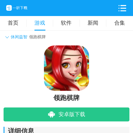
首页
游戏
软件
新闻
合集
休闲益智
领跑棋牌
角色扮演
动作格斗
休闲益智
枪战射击
战争策略
卡牌对战
音乐舞蹈
模拟塔防
体育竞技
挂机养成
领跑棋牌
安卓版下载
详细信息