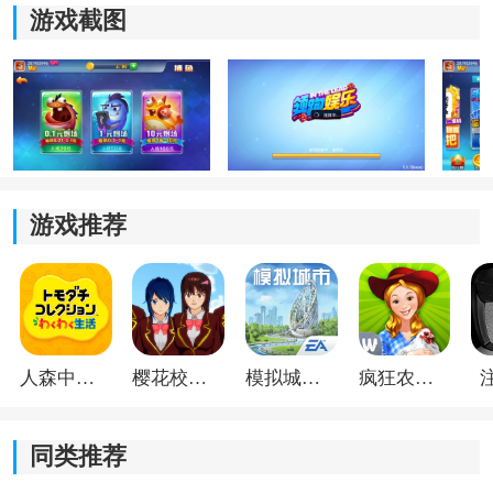
币、道具奖励，甚至可兑换实物礼品，让游戏娱乐与奖
游戏截图
励兼得。
领跑棋牌特色
简单易上手：
操作直观明了，新手也能快速掌握，绿色
健康平台，严格抵制作弊行为，一键登录即可加入对
局。
游戏推荐
新手引导：
提供全方位新手教程，玩法直观易懂，体验
模式可先熟悉规则，真正靠技巧说话的竞技平台。
实时竞技：
无需等待，海量真实玩家在线对战，成千上
万的对手随时可挑战。
人森中文版
樱花校园模拟器1.048.00中文版
模拟城市我是巿长联机版
疯狂农场3美国派19
多样玩法：
支持多种棋牌模式选择，自由创建房间或参
与系统匹配，对局丰富多样。
同类推荐
领跑棋牌游戏亮点