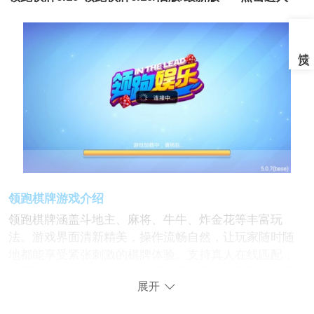
领跑棋牌游戏介绍
领跑棋牌涵盖斗地主、麻将、牛牛、炸金花等丰富玩
法。游戏界面清新精美，操作流畅自然，让玩家随时随
地都能享受紧张刺激的棋牌体验。支持真人在线匹配，
也可以自建房间邀请好友对局，配合语音聊天和表情互
展开
动，让每场对局不仅比拼牌技，还能增添社交乐趣。此
外，平台每日更新丰富活动和任务，参与即可获得金