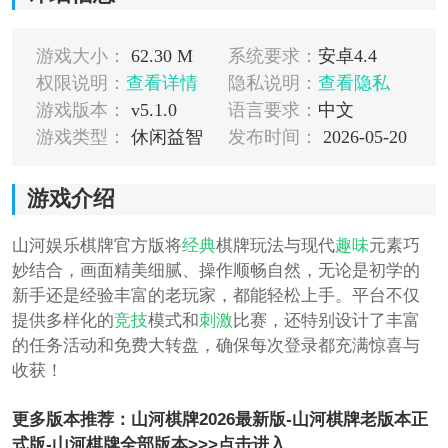
游戏大小：
62.30 M
系统要求：
安卓4.4
权限说明：
查看详情
隐私说明：
查看隐私
游戏版本：
v5.1.0
语言要求：
中文
游戏类型：
休闲益智
发布时间：
2026-05-20
游戏介绍
山河娱乐棋牌官方版将
经典
棋牌玩法与现代
趣味
元素巧
妙结合，画面精美细腻、操作顺畅自然，无论是初学的
新手还是经验丰富的老玩家，都能轻松上手。平台不仅
提供多样化的
竞技
模式和
刺激
比赛，还特别设计了丰富
的任务活动和免费大转盘，确保每次登录都充满惊喜与
收获！
更多版本推荐：山河棋牌2026最新版-山河棋牌老版本正
式版-山河棋牌全部版本>>>点击进入