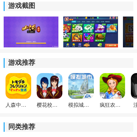
首局开始时系统会随机决定发牌顺序，后续对局一般默
游戏截图
认由上一局最先出完牌的玩家优先发牌。
2、出牌玩法规则
第一局通常由拿到黑桃3的玩家率先出牌，之后的牌局则
由上一轮获胜玩家先手。
游戏推荐
游戏按照顺序轮流出牌，后面的玩家需要打出比上家更
大的同类型牌组，如果没有合适牌型也可以选择过牌。
当其余玩家全部选择不要之后，本轮最后出牌的人即可
收走当前桌面的分数牌，并继续获得下一轮的出牌权，
直到有人率先完成出牌。
人森中文版
樱花校园模拟器1.048.00中文版
模拟城市我是巿长联机版
疯狂农场3美国派19
3、炸弹奖励机制
同类推荐
对局过程中如果出现炸弹牌型，还会额外计算奖励。5张