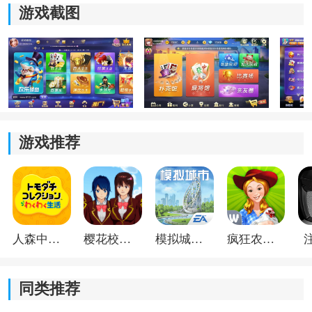
游戏截图
2. 全部真人玩家在线：
无机器人干扰，让对局更加公平精彩。
3. 融入了社交玩法：
支持文字聊天、表情包和语音功能，一边打牌一边互
游戏推荐
动，增添游戏趣味。
4. 支持多种登录方式：
方便玩家选择最适合自己的方式快速进入游戏。
人森中文版
樱花校园模拟器1.048.00中文版
模拟城市我是巿长联机版
疯狂农场3美国派19
利豪棋牌ios版游戏亮点
1. 比赛节奏快：
同类推荐
每局只需几分钟即可完成，随时随地都能享受一场紧张