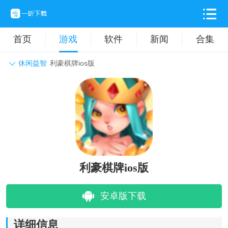
首页
游戏
软件
新闻
合集
休闲益智
利豪棋牌ios版
角色扮演
动作格斗
休闲益智
枪战射击
战争策略
卡牌对战
音乐舞蹈
模拟塔防
体育竞技
挂机养成
利豪棋牌ios版
安卓版下载
详细信息