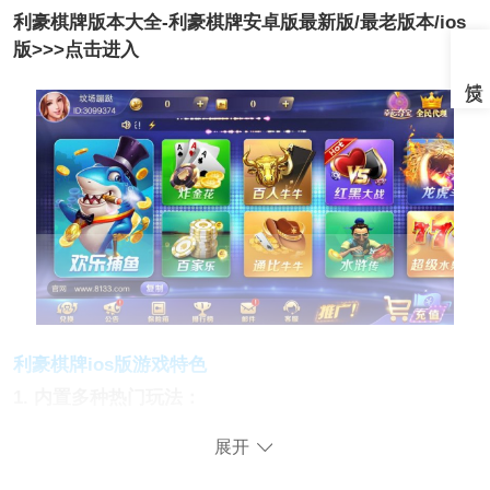
利豪棋牌版本大全-利豪棋牌安卓版最新版/最老版本/ios
版>>>点击进入
利豪棋牌ios版游戏特色
1. 内置多种热门玩法：
展开
包括捕鱼、炸金花、跑得快等，满足玩家多样需求，一
次畅玩尽兴。