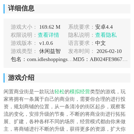
详细信息
游戏大小：
169.62 M
系统要求：
安卓4.4
权限说明：
查看详情
隐私说明：
查看隐私
游戏版本：
v1.0.6
语言要求：
中文
游戏类型：
休闲益智
发布时间：
2026-02-10
包名：com.idleshoppingstreet.ljgame
MD5：AB024FE9867ADA67CE89D7EB4DBE65C2
游戏介绍
闲置商业街是一款玩法
轻松
的
模拟
经营
类型的游戏，玩
家将拥有一条属于自己的商业街，需要你合理的进行投
资，规划商铺的位置，从一条清冷的街区起步，观察客
流的变化，安排升级的节奏，不断的将商业街进行拓拓
展、扩建，各种各样不同的场所，经营模式都由你来做
主，将商铺进行不断的升级，获得更多的资源，扩大你