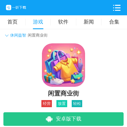
首页
游戏
软件
新闻
合集
休闲益智
闲置商业街
角色扮演
动作格斗
休闲益智
枪战射击
战争策略
卡牌对战
音乐舞蹈
模拟塔防
体育竞技
挂机养成
闲置商业街
经营
放置
轻松
安卓版下载