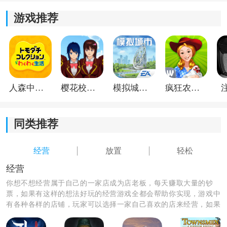
游戏推荐
闲置商业街游戏特色：
1.街区从零到繁华的建设过程可视化呈现，店铺升级与环
境变化层层递进，带来清晰的成长反馈。
人森中文版
樱花校园模拟器1.048.00中文版
模拟城市我是巿长联机版
疯狂农场3美国派19
2.经营与规划并重，不是单纯点点点，玩家需要在布局、
同类推荐
节奏与投入回报之间做长期策略决策。
3.多区域扩张结构让探索感更强，每次解锁都带来新的经
经营
放置
轻松
营命题与资源管理思路。
经营
你想不想经营属于自己的一家店成为店老板，每天赚取大量的钞
票，如果有这样的想法好玩的经营游戏全都会帮助你实现，游戏中
有各种各样的店铺，玩家可以选择一家自己喜欢的店来经营，如果
你经营的店铺生意足够好，那你的发财梦分分钟就可以实现。