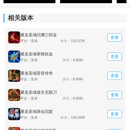
戒指，最高小极品仅为+5，这极大地保障了散人玩家的
生存空间。同时，所有装备道具均通过击败怪物掉落，
相关版本
全地图无VIP限制，真正实现了“小怪也能爆神装”的承
诺。
屠龙圣域问渊三职业
查看
3. 成长路径清晰且友好，开局即享自动拾取、自动回收
平台：安卓
大小：142.67M
等便利功能。游戏内设有丰富的首爆奖励，如限时首爆
赠送大量灵玉，个人首爆装备可获得海量神龙币，这些
屠龙圣域寒锋饮血
查看
平台：安卓
大小：8.80M
设计都有效
加速
了玩家的前期发育进程。
屠龙圣域雷音传奇
查看
平台：安卓
大小：8.80M
屠龙圣域迷失无限刀
查看
平台：安卓
大小：8.80M
屠龙圣域诛仙沉默
查看
平台：安卓
大小：140.69M