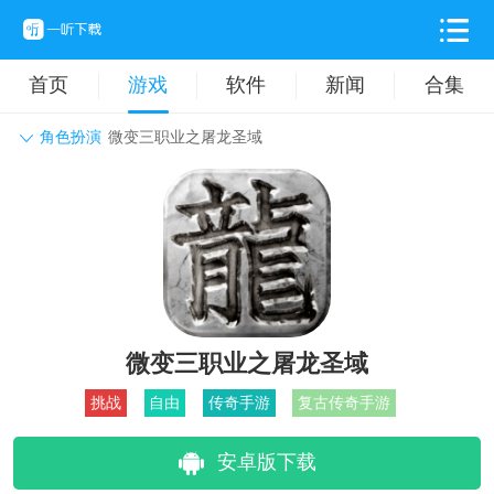
首页
游戏
软件
新闻
合集
角色扮演
微变三职业之屠龙圣域
角色扮演
动作格斗
休闲益智
枪战射击
战争策略
卡牌对战
音乐舞蹈
模拟塔防
体育竞技
挂机养成
微变三职业之屠龙圣域
挑战
自由
传奇手游
复古传奇手游
安卓版下载