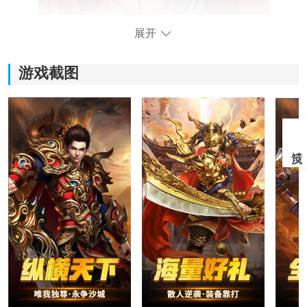
展开
游戏截图
微变三职业复古传奇的核心玩法
1. 游戏构建了一个层次分明的探索世界，拥有超过600种
Boss与众多设计合理的地图，绝非生硬的内容堆砌。玩
家可以自由组队，挑战强大首领，在争夺珍稀资源的过
程中，深刻体会到团队协作的重要性与
策略
配合的乐
趣。
2. 在装备体系上，游戏坚持“赤月终极”的设定，不设特殊