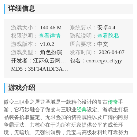
详细信息
游戏大小：
140.46 M
系统要求：
安卓4.4
权限说明：
查看详情
隐私说明：
查看隐私
游戏版本：
v1.0.2
语言要求：
中文
游戏类型：
角色扮演
发布时间：
2026-04-07
开发者：江苏众云网络科技有限公司
包名：com.cqyx.cltyjy
MD5：35F14A1DF3AE7328AB179ED7E8E22E29
游戏介绍
微变三职业之屠龙圣域是一款精心设计的复古
传奇
手
游，它巧妙融合了微变与三职业
经典
设定。游戏主打极
品装备拾取鉴定、无限叠加的切割属性以及广阔的跨服
争霸玩法。其核心在于为所有玩家提供公平的成长环
境，无暗坑、无强制消费，元宝与高级材料均可靠努力