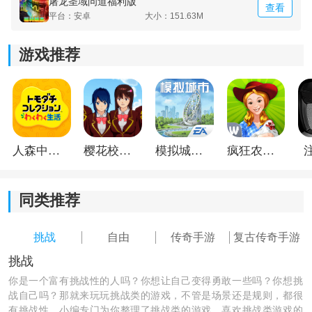
屠龙圣域问道福利版
查看
平台：安卓
大小：151.63M
游戏推荐
人森中文版
樱花校园模拟器1.048.00中文版
模拟城市我是巿长联机版
疯狂农场3美国派19
同类推荐
挑战
自由
传奇手游
复古传奇手游
挑战
你是一个富有挑战性的人吗？你想让自己变得勇敢一些吗？你想挑
战自己吗？那就来玩玩挑战类的游戏，不管是场景还是规则，都很
公平无氪的绿色游戏环境
有挑战性，小编专门为你整理了挑战类的游戏，喜欢挑战类游戏的