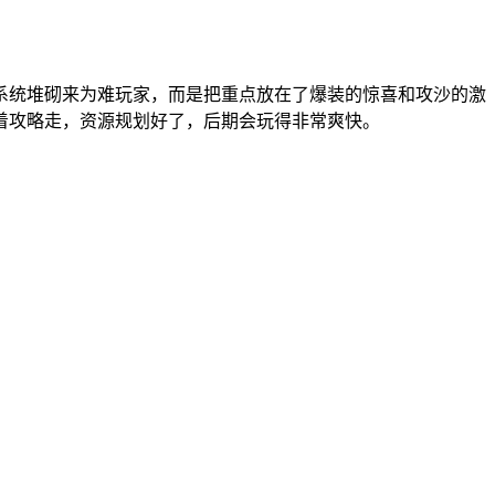
系统堆砌来为难玩家，而是把重点放在了爆装的惊喜和攻沙的激
着攻略走，资源规划好了，后期会玩得非常爽快。