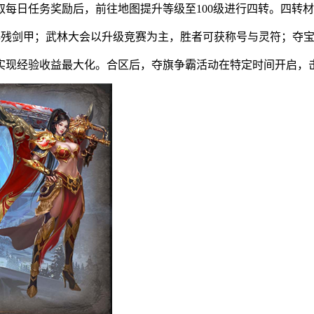
领取每日任务奖励后，前往地图提升等级至100级进行四转。四转
S必爆残剑甲；武林大会以升级竞赛为主，胜者可获称号与灵符；夺
以实现经验收益最大化。合区后，夺旗争霸活动在特定时间开启