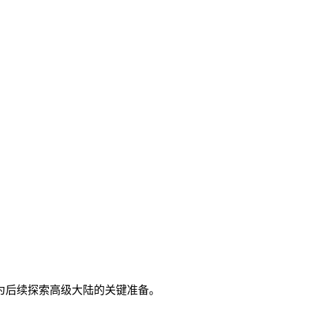
为后续探索高级大陆的关键准备。