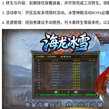
2. 转生与升级：前期择优穿戴装备，并尽快完成三次转生。
3. 活动参与：开区后有多项限时活动。冰雪神殿活动BOS
4. 资源管理：经验券建议手动使用，可卡着转生等级来吃，