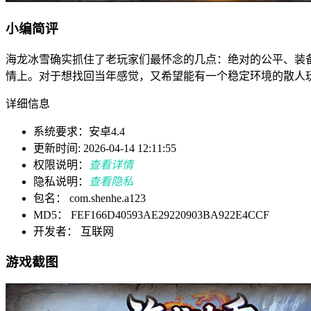
小编简评
海龙冰雪确实抓住了老玩家们最怀念的几点：绝对的公平、装
情上。对于想找回当年感觉，又希望能有一个稳定环境的散人
详细信息
系统要求：安卓4.4
更新时间: 2026-04-14 12:11:55
权限说明：
查看详情
隐私说明：
查看隐私
包名： com.shenhe.a123
MD5： FEF166D40593AE29220903BA922E4CCF
开发者： 互联网
游戏截图