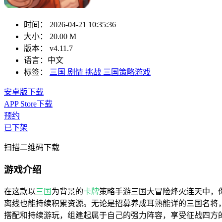
时间：
2026-04-21 10:35:36
大小：
20.00 M
版本：
v4.11.7
语言：
中文
标签：
三国
剧情
挑战
三国策略游戏
安卓版下载
APP Store下载
预约
已下架
扫描二维码下载
游戏介绍
在这款以
三国
为背景的
卡牌
策略手游三国大冒险烽火连天中，
离线也能持续积累资源。无论是招募养成耳熟能详的三国名将
搭配和持续游玩，组建起属于自己的强力阵容，享受征战四方