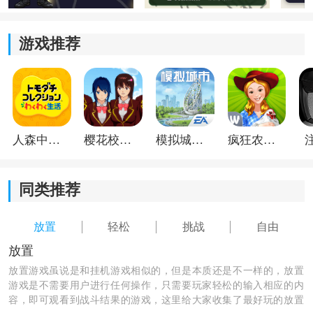
筑布局，从办公区域到休闲设施均可自定义，打造独一
无二的商业帝国风貌。
游戏推荐
2、企业聚会：
游戏中汇集了多种处于不同发展阶段的业务类型，考验
玩家的投资眼光。你需要从中甄选出有潜力的项目，引
入自己的大楼共同成长。
人森中文版
樱花校园模拟器1.048.00中文版
模拟城市我是巿长联机版
疯狂农场3美国派19
3、休闲挂机：
同类推荐
独特的放置机制确保你的企业24小时持续盈利。同时，
关注员工情绪状态这一细节设定，为自动化收益增添了
放置
轻松
挑战
自由
人性化的管理维度。
放置
放置游戏虽说是和挂机游戏相似的，但是本质还是不一样的，放置
4、战略招标：
游戏是不需要用户进行任何操作，只需要玩家轻松的输入相应的内
容，即可观看到战斗结果的游戏，这里给大家收集了最好玩的放置
在资本积累到一定程度后，通过策略性的土地竞标来扩