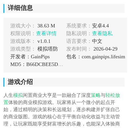
详细信息
游戏大小：
38.63 M
系统要求：
安卓4.4
权限说明：
查看详情
隐私说明：
查看隐私
游戏版本：
v1.0.1
语言要求：
中文
游戏类型：
模拟塔防
发布时间：
2026-04-29
开发者：GainPips
包名：com.gainpips.lifesim
MD5：B66DCBEE5DD0BBB54D0CDD34FA1A1BCE
游戏介绍
人生
模拟
闲置商业大亨是一款融合了深度
策略
与
轻松
放
置
体验的商业模拟游戏。玩家将从一个微小的起点开
始，通过精明的决策和长远规划，逐步构建并扩张自己
的商业版图。游戏的核心在于平衡自动化收益与主动管
理，让玩家既能享受财富增长的乐趣，也能深入体验商