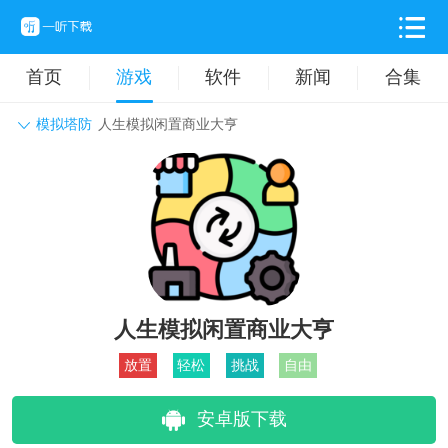
首页
游戏
软件
新闻
合集
模拟塔防
人生模拟闲置商业大亨
角色扮演
动作格斗
休闲益智
枪战射击
战争策略
卡牌对战
音乐舞蹈
模拟塔防
体育竞技
挂机养成
人生模拟闲置商业大亨
放置
轻松
挑战
自由
安卓版下载