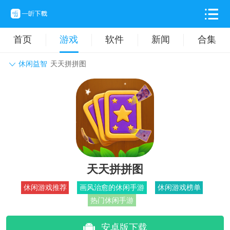
首页
游戏
软件
新闻
合集
休闲益智
天天拼拼图
角色扮演
动作格斗
休闲益智
枪战射击
战争策略
卡牌对战
音乐舞蹈
模拟塔防
体育竞技
挂机养成
天天拼拼图
休闲游戏推荐
画风治愈的休闲手游
休闲游戏榜单
热门休闲手游
安卓版下载