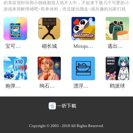
的美容觉时间和小钱钱都投入纸片人中，不如来下载几个可爱的小
游戏来排解情绪吧~简单休闲，而且随玩随走~感兴趣的玩家们就
快来下载游玩吧。
宝可梦TCG口袋版Pokémon TCG Pocket
砌长城
Mosquitoio
逃出百慕大手机版
炮弹人冲冲冲游戏
绚石故事2
漂浮沙盒内置模组
鸥派球
豫ICP备2025128947号-1
Copyright © 2003 - 2019 All Rights Reserved.