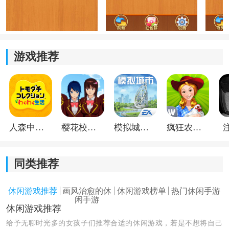
天天拼拼图游戏特色
1、关卡图片类型比较多，每一关都是新的图案，不会一
直重复同一内容，拼起来有变化感。
2、难度设置偏轻，碎片数量不算多，新手也能很快适应
游戏推荐
规则，不需要额外学习复杂操作。
3、完成拼图后会直接进入下一关，流程衔接比较顺，适
合连续闯关体验。
人森中文版
樱花校园模拟器1.048.00中文版
模拟城市我是巿长联机版
疯狂农场3美国派19
同类推荐
休闲游戏推荐
画风治愈的休
休闲游戏榜单
热门休闲手游
闲手游
休闲游戏推荐
给予无聊时光多的女孩子们推荐合适的休闲游戏，若是不想将自己