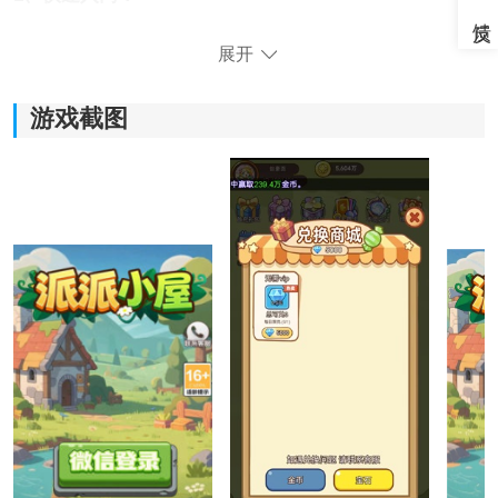
在本页面完成派派小屋下载安装后，使用微信一键登
展开
录，并确保实名信息与支付宝一致，为后续提现做好准
备。
游戏截图
2、核心赚取流程：
进入游戏内的“休息室”或“面包房”场景，开启自动战斗模
式，通过消耗金币来稳定获取宝石奖励。
3、红包兑换机制：
前往“兑换”中心的“宝石”专区，每日可完成多次小额提
现，例如0.5元红包，实现收益的即时转化。
4、日常任务体系：
积极参与种植、互动等日常活动，能额外获得大量金币