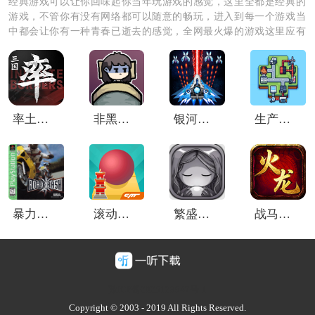
经典游戏可以让你回味起你当年玩游戏的感觉，这里全都是经典的
游戏，不管你有没有网络都可以随意的畅玩，进入到每一个游戏当
中都会让你有一种青春已逝去的感觉，全网最火爆的游戏这里应有
尽有，还会时不时的定时更新游戏资源哦。
率土之滨vivo客户端
非黑即白无敌版
银河之战最新版本
生产链大亨MOD菜单版
游戏特色亮点
1、智能离线挂机：系统支持角色在离线状态下自动执行
推图、采集等任务，持续产出金币与经验，完美适配现
代人的快节奏生活。
2、深度策略养成：并非无脑堆数值，玩家需要根据关卡
暴力摩托单机版
滚动的天空旧版本
繁盛时代手机版
战马火龙高爆版
敌人类型，灵活搭配控制技能与AOE技能，体验富有策
略性的战斗乐趣。
3、社交协同成长：内置家族或公会系统，支持玩家组队
豫ICP备2025128947号-1
挑战高难BOSS、共享资源，将《派派》经典的社交互动
Copyright © 2003 - 2019 All Rights Reserved.