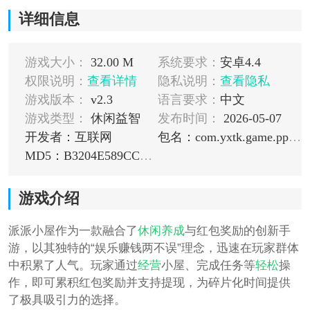
详细信息
游戏大小：
32.00 M
系统要求：
安卓4.4
权限说明：
查看详情
隐私说明：
查看隐私
游戏版本：
v2.3
语言要求：
中文
游戏类型：
休闲益智
发布时间：
2026-05-07
开发者：互联网
包名：com.yxtk.game.ppxw
MD5：B3204E589CCB7C48B8D69E400A16FAF6
游戏介绍
派派小屋作为一款融合了
休闲
养成
与红包奖励的创新手
游，以其独特的“娱乐赚钱两不误”理念，迅速在玩家群体
中积累了人气。玩家通过
经营
小屋、完成任务等
轻松
操
作，即可累积红包奖励并支持提现，为碎片化时间提供
了极具吸引力的选择。