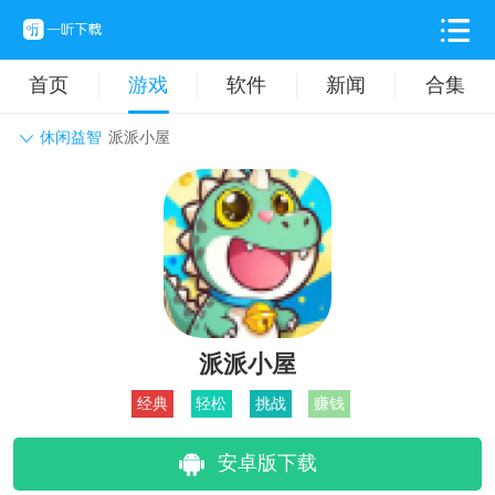
首页
游戏
软件
新闻
合集
休闲益智
派派小屋
角色扮演
动作格斗
休闲益智
枪战射击
战争策略
卡牌对战
音乐舞蹈
模拟塔防
体育竞技
挂机养成
派派小屋
经典
轻松
挑战
赚钱
安卓版下载