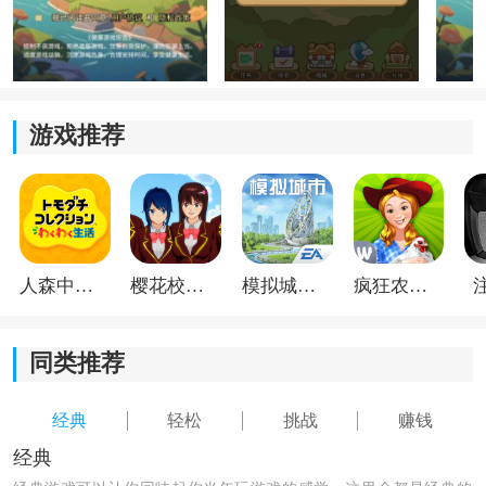
与资源，加速你的小屋建设与角色成长循环。
游戏推荐
人森中文版
樱花校园模拟器1.048.00中文版
模拟城市我是巿长联机版
疯狂农场3美国派19
同类推荐
经典
轻松
挑战
赚钱
经典