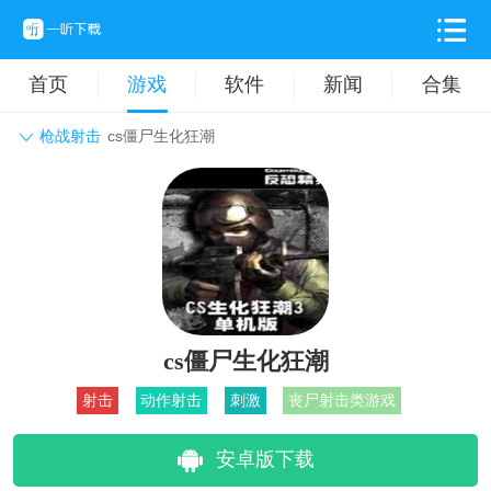
首页
游戏
软件
新闻
合集
枪战射击
cs僵尸生化狂潮
角色扮演
动作格斗
休闲益智
枪战射击
战争策略
卡牌对战
音乐舞蹈
模拟塔防
体育竞技
挂机养成
cs僵尸生化狂潮
射击
动作射击
刺激
丧尸射击类游戏
安卓版下载