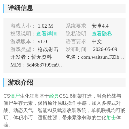
详细信息
游戏大小：
1.62 M
系统要求：
安卓4.4
权限说明：
查看详情
隐私说明：
查看隐私
游戏版本：
v1.0
语言要求：
中文
游戏类型：
枪战射击
发布时间：
2026-05-09
开发者：暂无资料
包名：com.waitsun.FZlbVDDPtP
MD5：5d46b37f99ea93c6665d12f23b667627
游戏介绍
CS
僵尸
生化狂潮基于
经典
CS1.6框架打造，融合枪战与
僵尸生存元素，保留原汁原味操作手感，加入多模式对
战、动态天气、智能AI及武器改装系统，单机联机均可畅
玩，体积小巧、适配性强，带来紧张刺激的生化
射击
体
验。