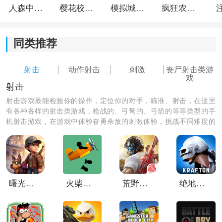
人森中文版
樱花校园模拟器1.048.00中文版
模拟城市我是巿长联机版
疯狂农场3美国派19
2、挑战末日幽灵模式时，需要时刻注意周围环境变化，
同类推荐
隐身幽灵往往会利用脚步与视角盲区突然接近，建议多
与队友抱团行动。
射击
动作射击
刺激
丧尸射击类游
戏
射击
射击游戏最能检验你的操作，定位你的对手，瞄准、射击，在这里
有各种各样的射击类游戏，枪战的、弓弩的、弓箭的等等类型的手
机射击游戏，在游戏中体验奋勇杀敌的刺激体验，挑战不同难度的
游戏，和你的小伙伴们一起组队玩吧！
曙光纪元手游
火柴人战机轰炸
荒野行动国际服
绝地求生未来之役测试服