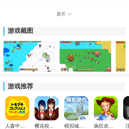
家需要通过进食获取成长资源，再利用这些资源解锁各
种不同能力。游戏内拥有上百种进化方向，身体结构、
展开
外观甚至特殊技能都能自由组合，最后成长成什么样完
全看玩家自己的选择。
游戏截图
2、生态环境会不断变化：
游戏中的地图并不是固定不变的，草原、雪地、沙漠以
及湖泊等区域都有不同生态规则和气候变化。
有时候刚进入一片区域还算安全，过一会儿可能就会因
为天气变化或者
大型
生物出现而变得危险。
游戏推荐
除此之外，生物之间也会互相争斗、捕食，玩家甚至可
以故意等它们打完之后再过去捡漏，很多时候比硬碰硬
更有效。
人森中文版
樱花校园模拟器1.048.00中文版
模拟城市我是巿长联机版
疯狂农场3美国派19