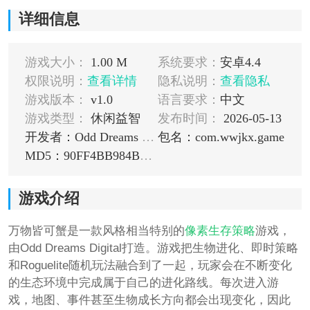
详细信息
游戏大小：
1.00 M
系统要求：
安卓4.4
权限说明：
查看详情
隐私说明：
查看隐私
游戏版本：
v1.0
语言要求：
中文
游戏类型：
休闲益智
发布时间：
2026-05-13
开发者：Odd Dreams Digital
包名：com.wwjkx.game
MD5：90FF4BB984B36E0F114D40F43C0ABB87
游戏介绍
万物皆可蟹是一款风格相当特别的
像素
生存
策略
游戏，
由Odd Dreams Digital打造。游戏把生物进化、即时策略
和Roguelite随机玩法融合到了一起，玩家会在不断变化
的生态环境中完成属于自己的进化路线。每次进入游
戏，地图、事件甚至生物成长方向都会出现变化，因此