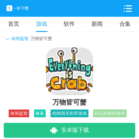
首页
游戏
软件
新闻
合集
休闲益智
万物皆可蟹
角色扮演
动作格斗
休闲益智
枪战射击
战争策略
卡牌对战
音乐舞蹈
模拟塔防
体育竞技
挂机养成
万物皆可蟹
休闲益智
像素
肉鸽闯关割草游戏
好玩的肉鸽游戏
安卓版下载