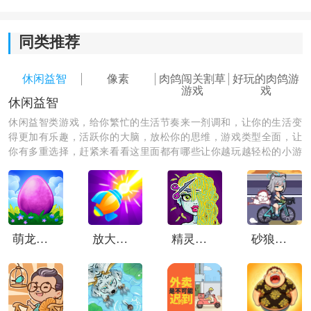
同类推荐
休闲益智
像素
肉鸽闯关割草
好玩的肉鸽游
游戏
戏
休闲益智
休闲益智类游戏，给你繁忙的生活节奏来一剂调和，让你的生活变
得更加有乐趣，活跃你的大脑，放松你的思维，游戏类型全面，让
你有多重选择，赶紧来看看这里面都有哪些让你越玩越轻松的小游
戏，一起游玩吧！
万物皆可蟹游戏玩法：
1、每次开局内容都不一样：
Roguelite元素让游戏的随机性非常强，Boss出现顺序、
萌龙进化论中文版
放大缩小枪
精灵高中美容院
砂狼白子的骑行
地图事件以及资源分布都会发生变化，所以每局体验都
有明显区别。
2、需要提前规划成长路线：