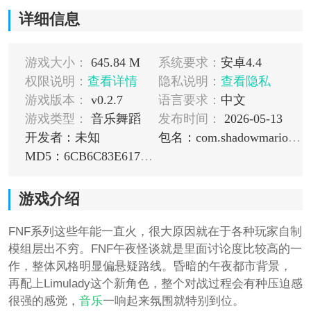
详细信息
游戏大小：
645.84 M
系统要求：
安卓4.4
权限说明：
查看详情
隐私说明：
查看隐私
游戏版本：
v0.2.7
语言要求：
中文
游戏类型：
音乐舞蹈
发布时间：
2026-05-13
开发者：未知
包名：com.shadowmario.psychengine
MD5：6CB6C83E6174E18CA2122A16B181620B
游戏介绍
FNF系列这些年能一直火，很大原因就在于各种玩家自制
模组层出不穷。FNF午夜怪谈就是里面讨论度比较高的一
作，整体风格明显偏悬疑路线。昏暗的午夜都市背景，
再配上Limulady这个新角色，整个对战过程会有种压迫感
很强的感觉，
音乐
一响起来氛围就特别到位。