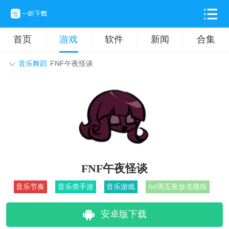
首页
游戏
软件
新闻
合集
音乐舞蹈
FNF午夜怪谈
角色扮演
动作格斗
休闲益智
枪战射击
战争策略
卡牌对战
音乐舞蹈
模拟塔防
体育竞技
挂机养成
FNF午夜怪谈
音乐节奏
音乐类手游
音乐游戏
fnf周五夜放克模组
安卓版下载