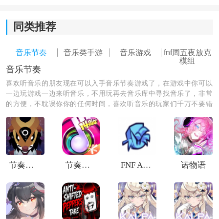
3、跟随
音乐节奏
完成按键挑战，开启一场紧张
刺激
的音
乐对决。
同类推荐
音乐节奏
音乐类手游
音乐游戏
fnf周五夜放克
模组
音乐节奏
喜欢听音乐的朋友现在可以入手音乐节奏游戏了，在游戏中你可以
一边玩游戏一边来听音乐，不用玩再去音乐库中寻找音乐了，非常
的方便，不耽误你你的任何时间，喜欢听音乐的玩家们千万不要错
过音乐节奏游戏哦。
模组安装详细步骤：
节奏盒子Santa模组
节奏大师自制版
FNF Animania
诺物语
1、先准备对应工具：
手机里需要提前安装MT管理器之类的文件工具，同时准
备好模组安装包。