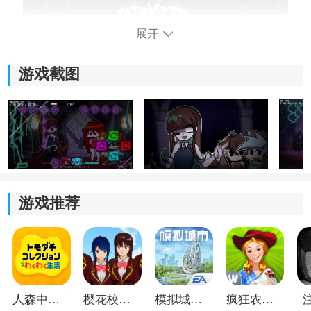
展开
游戏截图
2、游戏界面左右两侧分别对应不同的节奏按键，玩家需
要根据音乐节拍进行操作。
游戏推荐
人森中文版
樱花校园模拟器1.048.00中文版
模拟城市我是巿长联机版
疯狂农场3美国派19