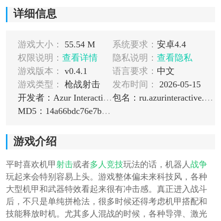
详细信息
游戏大小：
55.54 M
系统要求：
安卓4.4
权限说明：
查看详情
隐私说明：
查看隐私
游戏版本：
v0.4.1
语言要求：
中文
游戏类型：
枪战射击
发布时间：
2026-05-15
开发者：Azur Interactive Games Limited
包名：ru.azurinteractive.robotwarfare
MD5：14a66bdc76e7bc614da268c493b050fc
游戏介绍
平时喜欢机甲
射击
或者
多人
竞技
玩法的话，机器人
战争
玩起来会特别容易上头。游戏整体偏未来科技风，各种
大型机甲和武器特效看起来很有冲击感。真正进入战斗
后，不只是单纯拼枪法，很多时候还得考虑机甲搭配和
技能释放时机。尤其多人混战的时候，各种导弹、激光