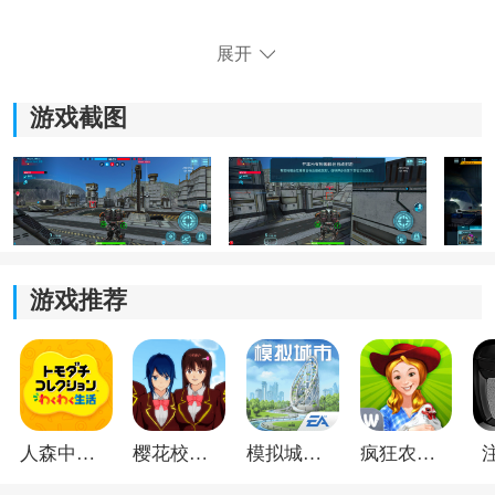
整体对战节奏比较快，很多时候刚交火几秒就会进入激
展开
烈混战。再加上大量爆炸特效，玩起来会特别有冲击
感。
游戏截图
3、辅助操作功能：
新手刚开始不太熟悉操作的话，可以先开启自动射击模
式。后面熟练之后再关闭，整体操作空间会更高。
4、联机稳定性：
游戏推荐
多人对战时整体运行会比较流畅，团战过程中也不会频
繁出现明显卡顿，打起来节奏会舒服很多。
人森中文版
樱花校园模拟器1.048.00中文版
模拟城市我是巿长联机版
疯狂农场3美国派19