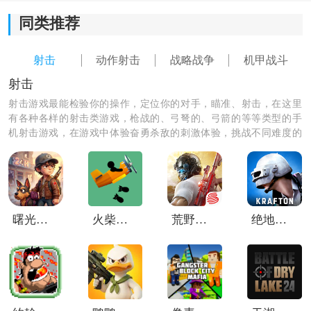
同类推荐
射击
动作射击
战略战争
机甲战斗
射击
游戏亮点：
射击游戏最能检验你的操作，定位你的对手，瞄准、射击，在这里
1、视角自由切换：
有各种各样的射击类游戏，枪战的、弓弩的、弓箭的等等类型的手
机射击游戏，在游戏中体验奋勇杀敌的刺激体验，挑战不同难度的
游戏支持第一人称和第三人称自由切换，不同视角下的
游戏，和你的小伙伴们一起组队玩吧！
战斗体验差别会很明显，很多玩家会根据战况随时调
整。
2、未来科技画风：
曙光纪元手游
火柴人战机轰炸
荒野行动国际服
绝地求生未来之役测试服
整体场景和机甲设计都偏科幻风格，大型机械和能量武
器看起来很有未来感，视觉效果会比较吸引人。
3、团队协作玩法：