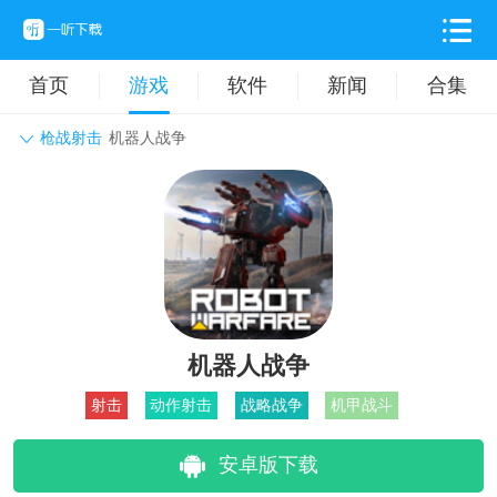
首页
游戏
软件
新闻
合集
枪战射击
机器人战争
角色扮演
动作格斗
休闲益智
枪战射击
战争策略
卡牌对战
音乐舞蹈
模拟塔防
体育竞技
挂机养成
机器人战争
射击
动作射击
战略战争
机甲战斗
安卓版下载