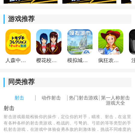
2、武器与装备丰富：
游戏推荐
从基础手枪到远距离狙击步枪，游戏准备了不少枪械装
备。不同任务适合的武器也不一样，提前搭配好装备，
打起来会轻松不少。
3、场景地图多样：
人森中文版
樱花校园模拟器1.048.00中文版
模拟城市我是巿长联机版
疯狂农场3美国派19
地图类型比较丰富，像城市街区、雪地环境、沙漠区域
都会出现。不同地形对战斗方式有一定影响，有时需要
同类推荐
找掩体，有时则更考验观察和反应速度。
射击
动作射击
热门射击游戏
第一人称射击
4、支持多人联机：
游戏大全
射击
射击游戏最能检验你的操作，定位你的对手，瞄准、射击，在这里
如果觉得单人闯关不过瘾，也能邀请朋友一起组队。多
有各种各样的射击类游戏，枪战的、弓弩的、弓箭的等等类型的手
人模式更看重配合，有人负责火力压制，有人负责掩护
机射击游戏，在游戏中体验奋勇杀敌的刺激体验，挑战不同难度的
推进，打起来会更有意思。