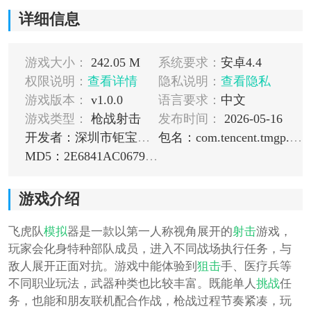
详细信息
游戏大小：
242.05 M
系统要求：
安卓4.4
权限说明：
查看详情
隐私说明：
查看隐私
游戏版本：
v1.0.0
语言要求：
中文
游戏类型：
枪战射击
发布时间：
2026-05-16
开发者：深圳市钜宝游信息技术有限公司
包名：com.tencent.tmgp.jbyfhdmnq
MD5：2E6841AC067905A30DF2ECA5792DB25D
游戏介绍
飞虎队
模拟
器是一款以第一人称视角展开的
射击
游戏，
玩家会化身特种部队成员，进入不同战场执行任务，与
敌人展开正面对抗。游戏中能体验到
狙击
手、医疗兵等
不同职业玩法，武器种类也比较丰富。既能单人
挑战
任
务，也能和朋友联机配合作战，枪战过程节奏紧凑，玩