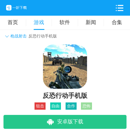
首页
游戏
软件
新闻
合集
枪战射击
反恐行动手机版
角色扮演
动作格斗
休闲益智
枪战射击
战争策略
卡牌对战
音乐舞蹈
模拟塔防
体育竞技
挂机养成
反恐行动手机版
狙击
自由
合作
恐怖
安卓版下载