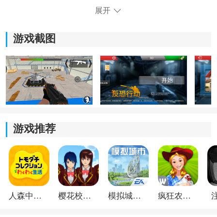
展开
游戏截图
3、左侧空白处可以进行人物的移动，右侧进行瞄准和装
游戏推荐
弹；
人森中文版
樱花校园模拟器1.048.00中文版
模拟城市我是巿长联机版
疯狂农场3美国派19