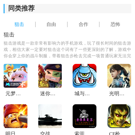
同类推荐
狙击
自由
合作
恐怖
4、完成对应的任务还能解锁更多更强的武器。
狙击
狙击游戏是一款非常有影响力的手机游戏，玩了很长时间的狙击游
反恐行动手机版游戏特色
戏，相信大家一定要对狙击这个词有了一些更深刻的了解，游戏中
1、武器定制系统：
你会穿上你的战斗制服，带着狙击步枪去完成一项普通玩家无法完
成的任务，这里有很多狙击游戏，快行动起来消灭敌人吧。
游戏提供了极为丰富的武器库，涵盖多个主要枪械类
别。玩家不仅能自由选择，还能对武器进行个性化定
制，以适应瞬息万变的战场环境和不同战术需求。
元梦之星云游戏
迷你枪战精英小米版
城与龙(CastleAndDragon)
光明记忆安卓完整版
2、战术合作玩法：
强调团队配合。玩家需要与队友紧密沟通，协同执行任
务目标，单打独斗难以取胜，这极大地提升了游戏的
策
略
深度和社交互动性。
明日特攻队2
交战现代战争
索菲亚的复苏手机版
CF枪战僵尸