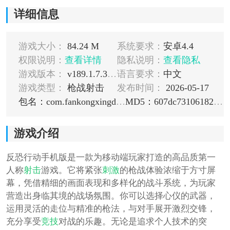
详细信息
游戏大小：
84.24 M
系统要求：
安卓4.4
权限说明：
查看详情
隐私说明：
查看隐私
游戏版本：
v189.1.7.3018
语言要求：
中文
游戏类型：
枪战射击
发布时间：
2026-05-17
包名：com.fankongxingdong.mi
MD5：607dc731061822fdcd4f6912e675d259
游戏介绍
反恐行动手机版是一款为移动端玩家打造的高品质第一
人称
射击
游戏。它将紧张
刺激
的枪战体验浓缩于方寸屏
幕，凭借精细的画面表现和多样化的战斗系统，为玩家
营造出身临其境的战场氛围。你可以选择心仪的武器，
运用灵活的走位与精准的枪法，与对手展开激烈交锋，
充分享受
竞技
对战的乐趣。无论是追求个人技术的突