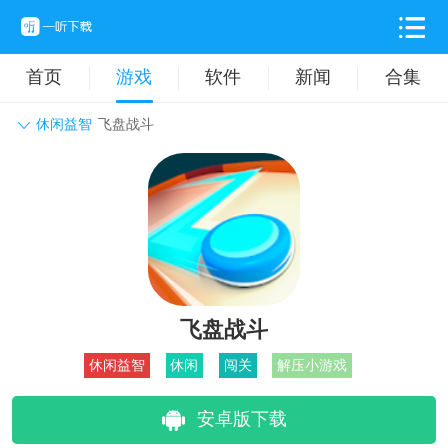
首页
游戏
软件
新闻
合集
休闲益智
飞盘战斗
角色扮演
动作格斗
休闲益智
枪战射击
战争策略
卡牌对战
音乐舞蹈
模拟塔防
体育竞技
挂机养成
飞盘战斗
休闲益智
休闲
闯关
解压小游戏
安卓版下载