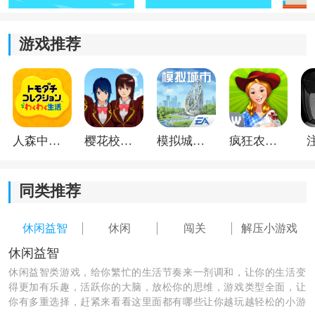
增强了游戏的视觉吸引力与沉浸感。
3、节奏与时机：
游戏推荐
准确把握投掷飞盘的时机和节奏是制胜关键，连续有效
的打击能让你迅速占据上风。
4、能力考验：
人森中文版
樱花校园模拟器1.048.00中文版
模拟城市我是巿长联机版
疯狂农场3美国派19
游戏深度考验玩家的反应速度与手眼协调能力，你需要
及时接住飞盘并阻挡对手进攻，保护己方目标。
同类推荐
休闲益智
休闲
闯关
解压小游戏
休闲益智
休闲益智类游戏，给你繁忙的生活节奏来一剂调和，让你的生活变
得更加有乐趣，活跃你的大脑，放松你的思维，游戏类型全面，让
你有多重选择，赶紧来看看这里面都有哪些让你越玩越轻松的小游