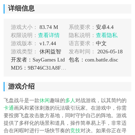
详细信息
游戏大小：
83.74 M
系统要求：
安卓4.4
权限说明：
查看详情
隐私说明：
查看隐私
游戏版本：
v1.7.44
语言要求：
中文
游戏类型：
休闲益智
发布时间：
2026-05-18
开发者：SayGames Ltd
包名：com.battle.disc
MD5：9B746C31A8F3467E593F4E1FFE13B936
游戏介绍
飞盘战斗是一款
休闲
趣味的
多人
对战游戏，以其简约的
卡通
画风和紧张刺激的玩法吸引玩家。在游戏中，你需
要投掷飞盘攻击敌方基地，同时守护自己的阵地。游戏
提供了多样化的场景和道具，操作简单易上手，非常适
合在闲暇时进行一场快节奏的
竞技
对决。如果你正在寻