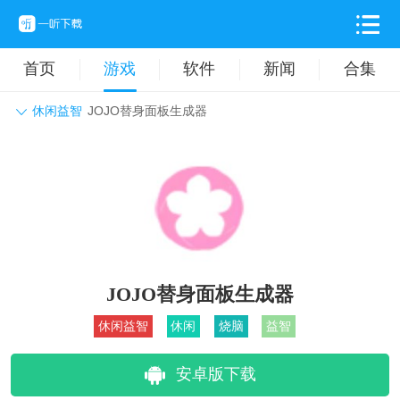
首页
游戏
软件
新闻
合集
休闲益智
JOJO替身面板生成器
角色扮演
动作格斗
休闲益智
枪战射击
战争策略
卡牌对战
音乐舞蹈
模拟塔防
体育竞技
挂机养成
JOJO替身面板生成器
休闲益智
休闲
烧脑
益智
安卓版下载