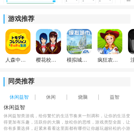
点击“生成”按钮后，系统会即时生成一个可视化的JOJO
游戏推荐
风格六维能力图，让你直观看到替身效果。
3、导出保存：
点击六维图右上角的下载图标，即可将生成的面板保存
为高清图片，便于分享或二次创作。
人森中文版
樱花校园模拟器1.048.00中文版
模拟城市我是巿长联机版
疯狂农场3美国派19
同类推荐
休闲益智
休闲
烧脑
益智
休闲益智
休闲益智类游戏，给你繁忙的生活节奏来一剂调和，让你的生活变
得更加有乐趣，活跃你的大脑，放松你的思维，游戏类型全面，让
你有多重选择，赶紧来看看这里面都有哪些让你越玩越轻松的小游