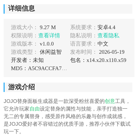
详细信息
游戏大小：
9.27 M
系统要求：
安卓4.4
权限说明：
查看详情
隐私说明：
查看隐私
游戏版本：
v1.0.0
语言要求：
中文
游戏类型：
休闲益智
发布时间：
2026-05-19
开发者：未知
包名：x14.x20.x110.x59
MD5：A5C9ACCFA7DA72A22CC6D582EAA8CAC2
游戏介绍
JOJO替身面板生成器是一款深受粉丝喜爱的
创意
工具，
它允许玩家
自由
设定替身的属性与技能，亲手打造独一
无二的专属替身，感受原作风格的乐趣与创作成就感，
是JOJO爱好者不容错过的优质手游，推荐小伙伴下载试
玩一下。