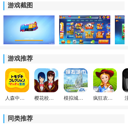
需要反复切换页面，对于平时只想简单打几局牌放松一
游戏截图
下的人来说会方便不少。
3、游戏里的基础福利算比较稳定，像签到奖励、在线金
币这些内容每天都能领取，试玩的时候连续玩了几局斗
地主，前期金币消耗也不算特别快。
领跑棋牌5.0.5游戏亮点
游戏推荐
1、这版本匹配速度整体还算稳定，晚上高峰时间试玩的
时候基本十几秒左右就能开局，尤其斗地主和跑得快这
些模式玩家人数会更多一点。
2、老版本运行负担相对比较小，切换大厅或者重新进入
房间的时候都挺流畅，手机配置一般也能正常运行，不
人森中文版
樱花校园模拟器1.048.00中文版
模拟城市我是巿长联机版
疯狂农场3美国派19
会特别吃性能。
同类推荐
3、炸金花这种快节奏玩法连续玩几局也没遇到明显卡顿
或者掉线情况，整体稳定性比很多花哨版本会更舒服一