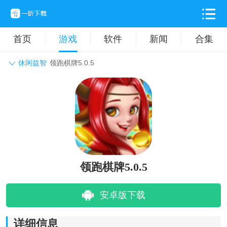
首页
游戏
软件
新闻
合集
休闲益智
领跑棋牌5.0.5
角色扮演
动作格斗
休闲益智
枪战射击
战争策略
卡牌对战
音乐舞蹈
模拟塔防
体育竞技
挂机养成
领跑棋牌5.0.5
安卓版下载
详细信息