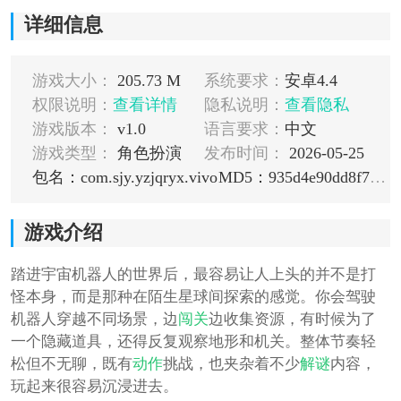
详细信息
游戏大小：
205.73 M
系统要求：
安卓4.4
权限说明：
查看详情
隐私说明：
查看隐私
游戏版本：
v1.0
语言要求：
中文
游戏类型：
角色扮演
发布时间：
2026-05-25
包名：com.sjy.yzjqryx.vivo
MD5：935d4e90dd8f70d489b56a9aa79d2784
游戏介绍
踏进宇宙机器人的世界后，最容易让人上头的并不是打
怪本身，而是那种在陌生星球间探索的感觉。你会驾驶
机器人穿越不同场景，边
闯关
边收集资源，有时候为了
一个隐藏道具，还得反复观察地形和机关。整体节奏轻
松但不无聊，既有
动作
挑战，也夹杂着不少
解谜
内容，
玩起来很容易沉浸进去。