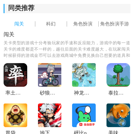
同类推荐
闯关
科幻
角色扮演
角色扮演手游
闯关
关卡类型的游戏十分考验玩家的手速和反应能力，游戏中的每一道
关卡的难度都是不一样的，越往后面的关卡难度越大，在玩家闯关
时候获得的游戏金币可以去游戏商城中免费兑换自己想要的道具和
皮肤，如果你有足够的金币还可以免费解锁后面的关卡哦，你的游
戏好友已经参与游戏中玩的不亦乐乎了，快来和他偶遇吧。
视听与世界观特色：
1、未来宇宙设定：
率土之滨vivo客户端
砂狼白子的骑行
神龙吞噬传说
泰拉瑞亚灾厄
故事背景放在星际文明时代，不同星球之间藏着大量未
知遗迹与神秘威胁，探索感很强。
2、画面表现优秀：
胃袋之王
地下城与冒险家
砰比poinpy
美味深蓝正版