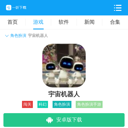
首页
游戏
软件
新闻
合集
角色扮演
宇宙机器人
角色扮演
动作格斗
休闲益智
枪战射击
战争策略
卡牌对战
音乐舞蹈
模拟塔防
体育竞技
挂机养成
宇宙机器人
闯关
科幻
角色扮演
角色扮演手游
安卓版下载