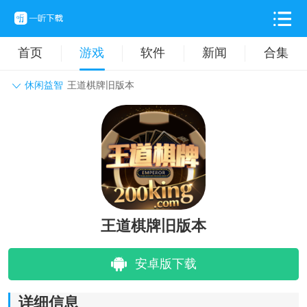
首页
游戏
软件
新闻
合集
休闲益智
王道棋牌旧版本
角色扮演
动作格斗
休闲益智
枪战射击
战争策略
卡牌对战
音乐舞蹈
模拟塔防
体育竞技
挂机养成
王道棋牌旧版本
安卓版下载
详细信息