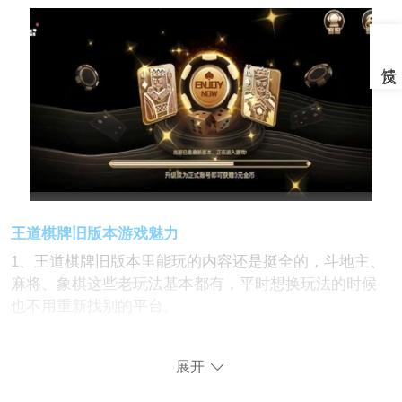
王道棋牌旧版本游戏魅力
1、王道棋牌旧版本里能玩的内容还是挺全的，斗地主、
麻将、象棋这些老玩法基本都有，平时想换玩法的时候
也不用重新找别的平台。
2、相比现在很多新版大厅各种特效乱飞的风格，旧版界
展开
面会简单很多，打开之后看着不会太杂，玩久了眼睛也
不会特别累。