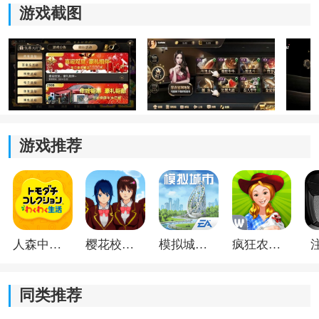
游戏截图
3、游戏还保留了单机模式，没网络的时候照样能开一
局，平时坐车或者外面信号不好的时候会方便不少。
4、好友房功能现在还能正常用，平时直接拉熟人进房打
几局，比随机匹配陌生玩家会轻松很多。
王道棋牌旧版本游戏特点
游戏推荐
1、旧版里面除了普通扑克玩法之外，还有一些以前比较
常见的地方麻将和
休闲
棋类内容，整体会更像以前那种
综合棋牌大厅。
2、很多玩法规则基本没怎么改，老玩家重新进去的时候
人森中文版
樱花校园模拟器1.048.00中文版
模拟城市我是巿长联机版
疯狂农场3美国派19
不用重新研究规则，上手会特别快。
3、大厅运行压力不算高，一些旧手机打开之后也能正常
同类推荐
玩，不会像部分新版那样动不动就卡顿发热。