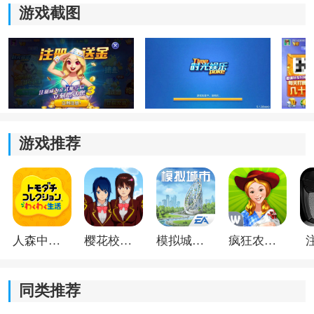
首局由系统随机分配庄家身份，后续若庄家出现“无牛”牌
游戏截图
型，则自动轮换下一位玩家坐庄；若庄家拿到牛九等高
牌，则可继续连庄。
3、牌型计算方式：
所有玩家发牌结束后，需要与庄家进行牌型比较来决定
结果。玩家需从5张牌中拆分出两组，其中3张牌组合点
游戏推荐
数需凑成10的倍数，剩余2张牌再计算牛几。
在点数计算中，10、J、Q、K都按10点处理，A则视为1
点。不过在最终比较大小时，K、Q、J、10之间依旧存
在大小区别，并不是完全相同。
人森中文版
樱花校园模拟器1.048.00中文版
模拟城市我是巿长联机版
疯狂农场3美国派19
常见牌型介绍
无牛：
同类推荐