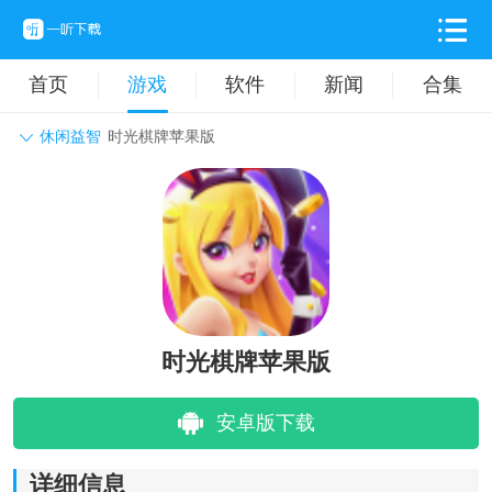
首页
游戏
软件
新闻
合集
休闲益智
时光棋牌苹果版
角色扮演
动作格斗
休闲益智
枪战射击
战争策略
卡牌对战
音乐舞蹈
模拟塔防
体育竞技
挂机养成
时光棋牌苹果版
安卓版下载
详细信息