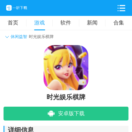
首页
游戏
软件
新闻
合集
休闲益智
时光娱乐棋牌
角色扮演
动作格斗
休闲益智
枪战射击
战争策略
卡牌对战
音乐舞蹈
模拟塔防
体育竞技
挂机养成
时光娱乐棋牌
安卓版下载
详细信息