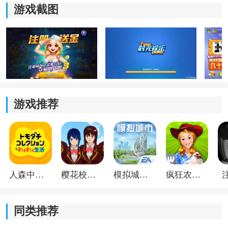
3、平台加入了每日任务、签到奖励以及活跃玩法内容，
游戏截图
日常完成对应挑战后即可领取金币与道具，新玩家前期
体验也不会太吃力。
4、整体界面设计比较简洁，功能分类清晰，进入游戏后
基本不需要复杂操作，新手熟悉几分钟后就能直接开始
对局。
游戏推荐
时光娱乐棋牌游戏优势
1、支持斗地主、麻将、跑得快等多种热门棋牌内容自由
切换，不同玩法之间节奏差异明显，平时娱乐时能够根
据心情自由选择。
人森中文版
樱花校园模拟器1.048.00中文版
模拟城市我是巿长联机版
疯狂农场3美国派19
2、游戏内置实时语音互动功能，和朋友组局时交流更加
方便，边聊天边打牌的体验会比普通
文字
互动更加轻松
自然。
同类推荐
3、系统会自动记录个人对局数据，包括胜率、常用玩法