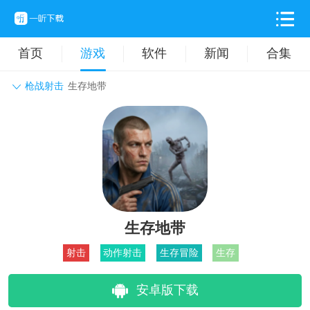
首页
游戏
软件
新闻
合集
枪战射击
生存地带
角色扮演
动作格斗
休闲益智
枪战射击
战争策略
卡牌对战
音乐舞蹈
模拟塔防
体育竞技
挂机养成
生存地带
射击
动作射击
生存冒险
生存
安卓版下载