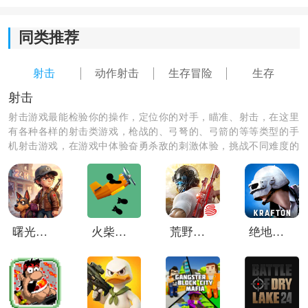
1. 武器改装与专精：
同类推荐
搜到的零件可以自由组装枪械，根据战斗场景调整配
置，近战、狙击或火力压制都有对应打法。
射击
动作射击
生存冒险
生存
2. 环境利用与潜行：
射击
射击游戏最能检验你的操作，定位你的对手，瞄准、射击，在这里
废墟、掩体都能成为保命关键。很多时候绕后、偷袭比
有各种各样的射击类游戏，枪战的、弓弩的、弓箭的等等类型的手
硬碰硬更有效，晚上行动也能降低被发现的概率。
机射击游戏，在游戏中体验奋勇杀敌的刺激体验，挑战不同难度的
游戏，和你的小伙伴们一起组队玩吧！
3. 团队协作配合：
与其他幸存者组队时，可以分工负责侦查、输出或治
疗，合理协作往往能轻松应对危险区域。
曙光纪元手游
火柴人战机轰炸
荒野行动国际服
绝地求生未来之役测试服
4. 特殊敌人与Boss挑战：
面对强力敌人时，提前准备装备和补给很关键，利用地