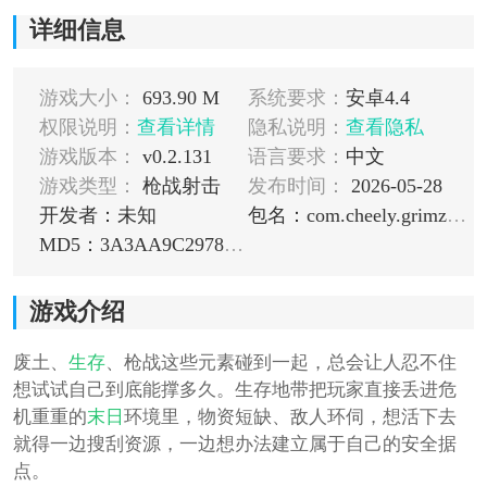
详细信息
游戏大小：
693.90 M
系统要求：
安卓4.4
权限说明：
查看详情
隐私说明：
查看隐私
游戏版本：
v0.2.131
语言要求：
中文
游戏类型：
枪战射击
发布时间：
2026-05-28
开发者：未知
包名：com.cheely.grimzone
MD5：3A3AA9C2978758D113AA3DEFAC857316
游戏介绍
废土、
生存
、枪战这些元素碰到一起，总会让人忍不住
想试试自己到底能撑多久。生存地带把玩家直接丢进危
机重重的
末日
环境里，物资短缺、敌人环伺，想活下去
就得一边搜刮资源，一边想办法建立属于自己的安全据
点。