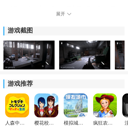
游戏围绕搜集、建造、防守与再利用展开，玩家需要在
展开
昼夜变化和天气影响下合理规划行动，保证食物、水源
以及燃料不断供。
游戏截图
2、基地建造与升级：
从临时落脚点到完整庇护所，基地可以一步步扩建。工
作台、防御设施、种植区域都需要提前规划，越往后越
考验布局能力。
3、生理与健康监控：
游戏推荐
角色会受到饥饿、口渴、体力和受伤状态影响，感染、
寒冷等问题也需要及时处理，稍不注意就可能直接翻
车。
枪战与战术玩法：
人森中文版
樱花校园模拟器1.048.00中文版
模拟城市我是巿长联机版
疯狂农场3美国派19