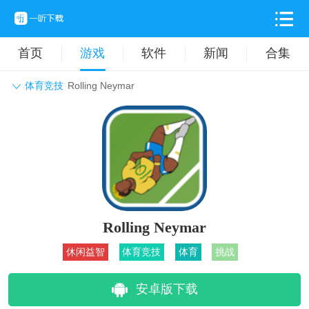
首页
游戏
软件
新闻
合集
体育竞技
Rolling Neymar
角色扮演
动作格斗
休闲益智
枪战射击
战争策略
卡牌对战
音乐舞蹈
模拟塔防
体育竞技
挂机养成
Rolling Neymar
休闲益智
体育竞技
体育
挑战
安卓版下载