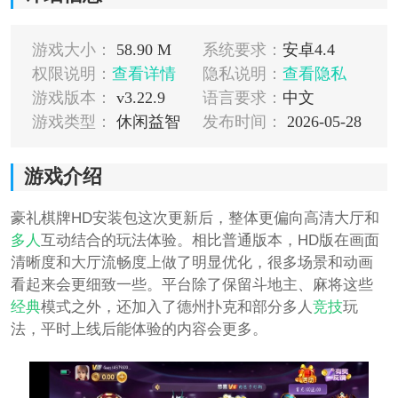
游戏大小：
58.90 M
系统要求：
安卓4.4
权限说明：
查看详情
隐私说明：
查看隐私
游戏版本：
v3.22.9
语言要求：
中文
游戏类型：
休闲益智
发布时间：
2026-05-28
游戏介绍
豪礼棋牌HD安装包这次更新后，整体更偏向高清大厅和
多人
互动结合的玩法体验。相比普通版本，HD版在画面
清晰度和大厅流畅度上做了明显优化，很多场景和动画
看起来会更细致一些。平台除了保留斗地主、麻将这些
经典
模式之外，还加入了德州扑克和部分多人
竞技
玩
法，平时上线后能体验的内容会更多。