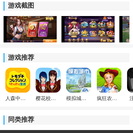
游戏截图
另外斗地主比较考验记牌能力，尤其后期剩牌不多的时
候，很多玩家会根据已经出现的大牌来判断场上还剩什
么牌型。
【百人牛牛玩法】
百人牛牛属于HD版里比较
热门
的多人玩法，闲家主要和
游戏推荐
庄家比牌，不需要和其他玩家单独比较。
系统会根据五张牌自动组成对应牌型，例如“有牛”“牛
牛”“五花”等，不同牌型对应不同大小。
人森中文版
樱花校园模拟器1.048.00中文版
模拟城市我是巿长联机版
疯狂农场3美国派19
很多玩家刚开始玩的时候会先从低倍开始熟悉节奏，因
为百人模式整体出牌速度比较快，先观察几轮场面变化
会更容易适应。
同类推荐
豪礼棋牌HD安装包操作指南