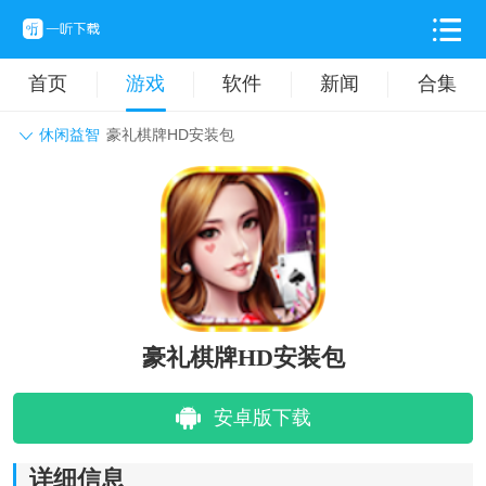
首页
游戏
软件
新闻
合集
休闲益智
豪礼棋牌HD安装包
角色扮演
动作格斗
休闲益智
枪战射击
战争策略
卡牌对战
音乐舞蹈
模拟塔防
体育竞技
挂机养成
豪礼棋牌HD安装包
安卓版下载
详细信息