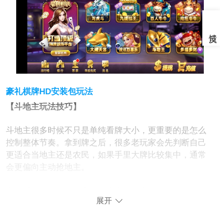
豪礼棋牌HD安装包玩法
【斗地主玩法技巧】
斗地主很多时候不只是单纯看牌大小，更重要的是怎么
控制整体节奏。拿到牌之后，很多老玩家会先判断自己
更适合当地主还是农民，如果手里大牌比较集中，通常
会更偏向主动抢地主。
实际对局时，很多人容易一上来就把大牌全打出去，但
展开
这样后面很容易失去主动权。比较稳一点的玩法通常会
先留控制牌，等对手开始跑牌的时候再调整节奏。