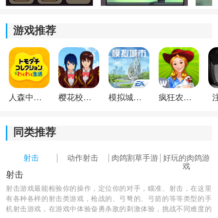
2、角色招募与团队管理：
游戏推荐
游戏中能招募不同能力的幸存者，有人擅长战斗，有人
负责辅助或资源生产，合理搭配队伍能让推进更轻松。
3、割草式战斗体验：
面对成群结队的僵尸，需要不断移动输出，利用升级时
人森中文版
樱花校园模拟器1.048.00中文版
模拟城市我是巿长联机版
疯狂农场3美国派19
获得的技能强化来打造不同战斗流派。
4、剧情推进与抉择：
同类推荐
随着故事发展，资源分配、人员安排等选择会不断出
射击
动作射击
肉鸽割草手游
好玩的肉鸽游
现，不同决定也会影响后续剧情走向。
戏
射击
射击游戏最能检验你的操作，定位你的对手，瞄准、射击，在这里
有各种各样的射击类游戏，枪战的、弓弩的、弓箭的等等类型的手
机射击游戏，在游戏中体验奋勇杀敌的刺激体验，挑战不同难度的