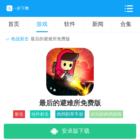
首页
游戏
软件
新闻
合集
枪战射击
最后的避难所免费版
角色扮演
动作格斗
休闲益智
枪战射击
战争策略
卡牌对战
音乐舞蹈
模拟塔防
体育竞技
挂机养成
最后的避难所免费版
射击
动作射击
肉鸽割草手游
好玩的肉鸽游戏
安卓版下载