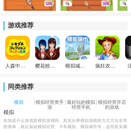
快摸清玩法。
2、菜谱丰富：
游戏推荐
后面能慢慢解锁更多食谱，不同菜品会吸引不同顾客，
菜单种类丰富之后，餐厅整体收入和人气也会跟着提
升。
3、全局掌控：
人森中文版
樱花校园模拟器1.048.00中文版
模拟城市我是巿长联机版
疯狂农场3美国派19
采用俯视视角经营餐厅，厨房、座位、客人状态都能直
接看到，调整布局或者安排员工时会方便不少。
同类推荐
模拟
模拟经营类手
最好玩的模拟
模拟经营开店
游
经营手机
的游戏
模拟
你知道什么游戏是模拟游戏吗、其实分辨模拟游戏的方式方法非常
的简单，就比如说模拟经营、卡车模拟、模拟城市等，这些其实都