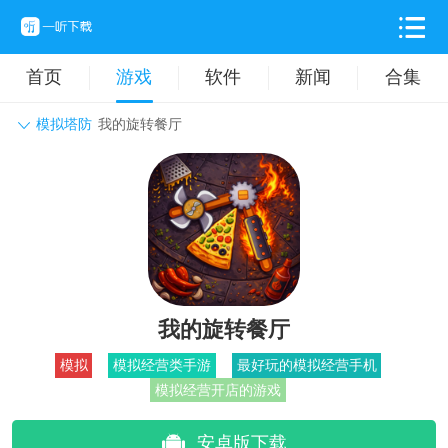
首页
游戏
软件
新闻
合集
模拟塔防
我的旋转餐厅
角色扮演
动作格斗
休闲益智
枪战射击
战争策略
卡牌对战
音乐舞蹈
模拟塔防
体育竞技
挂机养成
我的旋转餐厅
模拟
模拟经营类手游
最好玩的模拟经营手机
模拟经营开店的游戏
安卓版下载