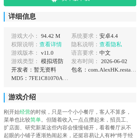
详细信息
游戏大小：
94.42 M
系统要求：
安卓4.4
权限说明：
查看详情
隐私说明：
查看隐私
游戏版本：
v11.0
语言要求：
中文
游戏类型：
模拟塔防
发布时间：
2026-06-02
开发者：暂无资料
包名：com.AlexHK.restaurant
MD5：7FE1C81070AC0342AA69DC0E838315D2
游戏介绍
刚开始
经营
的时候，只是一个小小餐厅，客人不算多，
菜单也比较
简单
。但随着收入一点点攒起来，招员工、
扩店面、研究新菜这些内容会慢慢铺开，看着餐厅从不
起眼的小铺子逐渐热闹起来，还挺容易让人有种“终于经