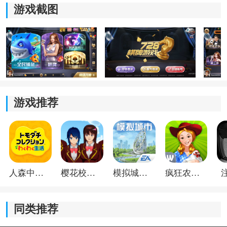
游戏截图
1、首局游戏开始时，由系统随机选定一名玩家担任庄
家。
2、每局结束后，成功胡牌的玩家自动成为下一局庄家。
3、若本局无人胡牌，则视为荒庄，由当前庄家的下家接
替庄家位置。
游戏推荐
二、发牌规则
1、游戏采用80张字牌进行对局，庄家起手获得21张牌，
其余两位玩家各获得20张牌，剩余19张作为牌堆使用。
人森中文版
樱花校园模拟器1.048.00中文版
模拟城市我是巿长联机版
疯狂农场3美国派19
2、除庄家首轮摸牌外，其余玩家摸到的牌不能直接加入
手牌区域，需根据规则进行处理。
同类推荐
3、跑牌优先执行，碰牌优先级高于吃牌，完成吃、碰、