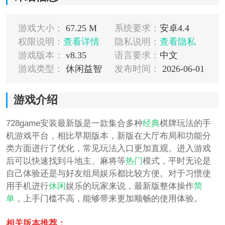
游戏大小：
67.25 M
系统要求：
安卓4.4
权限说明：
查看详情
隐私说明：
查看隐私
游戏版本：
v8.35
语言要求：
中文
游戏类型：
休闲益智
发布时间：
2026-06-01
游戏介绍
728game安装最新版是一款集合多种
经典
棋牌玩法的手
机游戏平台，相比早期版本，新版在大厅布局和功能分
类方面进行了优化，常见玩法入口更加直观。进入游戏
后可以快速找到斗地主、麻将等
热门
模式，平时无论是
自己体验还是与好友组局娱乐都比较方便。对于习惯使
用手机进行
休闲
娱乐的玩家来说，最新版整体操作
简
单
，上手门槛不高，能够带来更加顺畅的使用体验。
相关版本推荐：