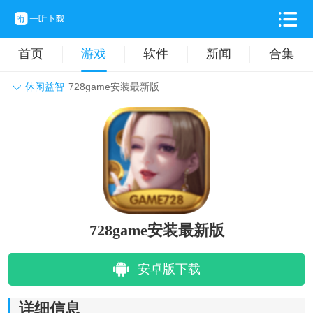
首页
游戏
软件
新闻
合集
休闲益智
728game安装最新版
角色扮演
动作格斗
休闲益智
枪战射击
战争策略
卡牌对战
音乐舞蹈
模拟塔防
体育竞技
挂机养成
728game安装最新版
安卓版下载
详细信息