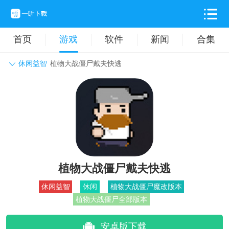
首页
游戏
软件
新闻
合集
休闲益智
植物大战僵尸戴夫快逃
角色扮演
动作格斗
休闲益智
枪战射击
战争策略
卡牌对战
音乐舞蹈
模拟塔防
体育竞技
挂机养成
植物大战僵尸戴夫快逃
休闲益智
休闲
植物大战僵尸魔改版本
植物大战僵尸全部版本
安卓版下载