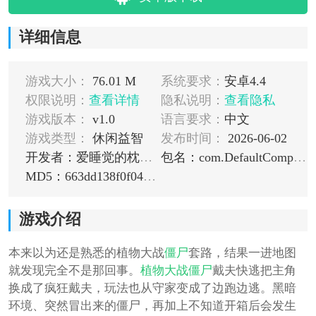
详细信息
游戏大小：
76.01 M
系统要求：
安卓4.4
权限说明：
查看详情
隐私说明：
查看隐私
游戏版本：
v1.0
语言要求：
中文
游戏类型：
休闲益智
发布时间：
2026-06-02
开发者：爱睡觉的枕头同学
包名：com.DefaultCompany.DaiFuRun
MD5：663dd138f0f04d214eb61c8018b79a80
游戏介绍
本来以为还是熟悉的植物大战
僵尸
套路，结果一进地图
就发现完全不是那回事。
植物大战僵尸
戴夫快逃把主角
换成了疯狂戴夫，玩法也从守家变成了边跑边逃。黑暗
环境、突然冒出来的僵尸，再加上不知道开箱后会发生