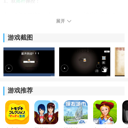
1、双
摇杆
操控：
左边摇杆负责移动，右边则是攻击、冲刺和技能按钮，
展开
操作不复杂，稍微跑两圈基本就能找到手感。
2、环境与资源管理：
游戏截图
地图里大部分区域都比较昏暗，光源位置会安全很多。
探索时还得顺手收集植物资源，不然碰上僵尸群时容易
顶不住。
3、风险与奖励选择：
游戏推荐
答题
宝箱算是挺有意思的设定，答对能拿到不错的补给
或者植物，答错也可能直接吃亏，开不开箱有时候还真
得犹豫一下。