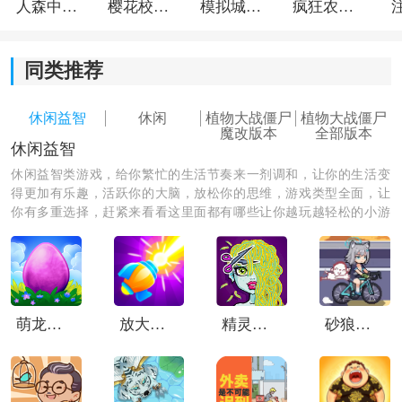
人森中文版
樱花校园模拟器1.048.00中文版
模拟城市我是巿长联机版
疯狂农场3美国派19
同类推荐
休闲益智
休闲
植物大战僵尸
植物大战僵尸
魔改版本
全部版本
休闲益智
休闲益智类游戏，给你繁忙的生活节奏来一剂调和，让你的生活变
游戏特色：
得更加有乐趣，活跃你的大脑，放松你的思维，游戏类型全面，让
你有多重选择，赶紧来看看这里面都有哪些让你越玩越轻松的小游
特色一、成长系统：
戏，一起游玩吧！
随着关卡推进，会慢慢解锁新植物和技能。前面打法可
能比较保守，后面植物种类变多后，搭配空间会明显大
不少。
萌龙进化论中文版
放大缩小枪
精灵高中美容院
砂狼白子的骑行
特色二、多样关卡：
不同地图的布局和僵尸组合都不一样，有的偏逃跑生