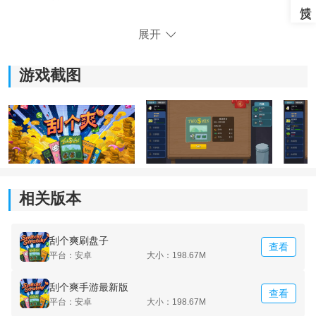
游戏包含
关卡
推进、技能提升和重生机制，玩家可永久
展开
提升运气等属性，并逐步开启更高级的彩票和玩法内
容。
游戏截图
3、视听体验：
游戏采用简洁明快的2D卡通画面，搭配轻松背景音乐和
逐步成长的数值系统，让刮卡过程更有休闲感。
相关版本
刮个爽刷盘子
查看
平台：安卓
大小：198.67M
刮个爽手游最新版
查看
平台：安卓
大小：198.67M