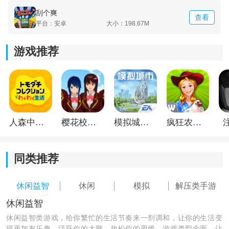
刮个爽
刮个爽IOS版游戏亮点：
查看
平台：安卓
大小：198.67M
1. 丰富的彩票选择与道具升级：
游戏推荐
游戏提供多种风格的刮刮乐彩票，玩家可使用游戏内奖
励兑换升级道具，提高刮卡效率和后续成长速度。
2. 渐进式趣味体验：
作为增量玩法，前期节奏较慢，随着自动收集、宠物和
人森中文版
樱花校园模拟器1.048.00中文版
模拟城市我是巿长联机版
疯狂农场3美国派19
辅助道具解锁，流程会逐渐变得轻松，也更需要考虑升
级顺序。
同类推荐
3. 安全的模拟刮奖体验：
休闲益智
休闲
模拟
解压类手游
游戏通过虚拟彩票和游戏内奖励模拟刮奖过程，让玩家
休闲益智
在不涉及真实投注的环境中体验惊喜感和成长循环。
休闲益智类游戏，给你繁忙的生活节奏来一剂调和，让你的生活变
得更加有乐趣，活跃你的大脑，放松你的思维，游戏类型全面，让