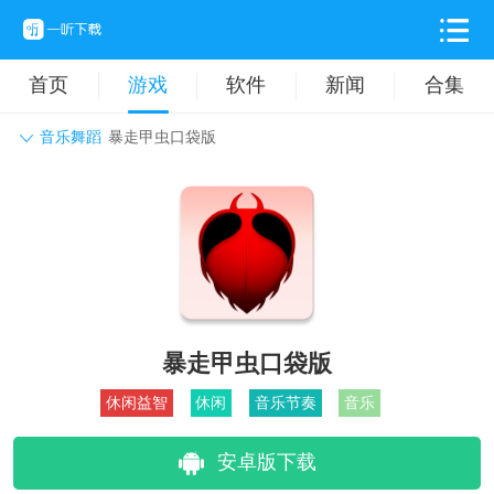
首页
游戏
软件
新闻
合集
音乐舞蹈
暴走甲虫口袋版
角色扮演
动作格斗
休闲益智
枪战射击
战争策略
卡牌对战
音乐舞蹈
模拟塔防
体育竞技
挂机养成
暴走甲虫口袋版
休闲益智
休闲
音乐节奏
音乐
安卓版下载