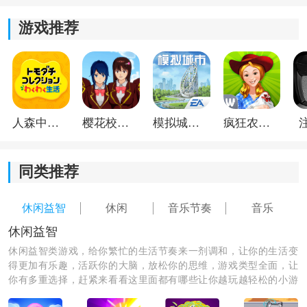
游戏推荐
人森中文版
樱花校园模拟器1.048.00中文版
模拟城市我是巿长联机版
疯狂农场3美国派19
同类推荐
2、不同场景会带来新的关卡内容和障碍设计，闯关时要
注意观察路线变化，及时应对场景中的挑战。
休闲益智
休闲
音乐节奏
音乐
休闲益智
休闲益智类游戏，给你繁忙的生活节奏来一剂调和，让你的生活变
得更加有乐趣，活跃你的大脑，放松你的思维，游戏类型全面，让
你有多重选择，赶紧来看看这里面都有哪些让你越玩越轻松的小游
戏，一起游玩吧！