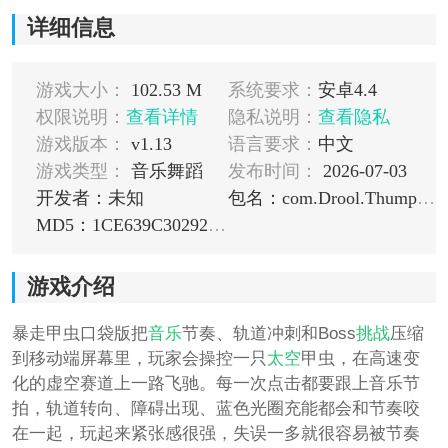
详细信息
游戏大小：
102.53 M
系统要求：
安卓4.4
权限说明：
查看详情
隐私说明：
查看隐私
游戏版本：
v1.13
语言要求：
中文
游戏类型：
音乐舞蹈
发布时间：
2026-07-03
开发者：未知
包名：com.Drool.ThumperPocketEdition
MD5：1CE639C302926A9DC25387A58137A9B0
游戏介绍
暴走甲虫口袋版把
音乐
节奏、轨道冲刺和Boss
挑战
压缩
到移动端屏幕里，玩家会操控一只
太空
甲虫，在高速变
化的虚空赛道上一路飞驰。每一次点击都要跟上音乐节
拍，轨道转向、障碍出现、蓝色光圈充能都会和节奏咬
在一起，玩起来紧张感很强，失误一多就很容易被节奏