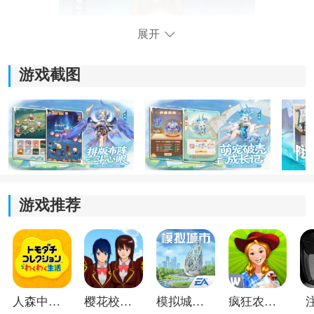
展开
游戏截图
游戏推荐
2、洗髓
人森中文版
樱花校园模拟器1.048.00中文版
模拟城市我是巿长联机版
疯狂农场3美国派19
消耗云霖露可对灵兽进行