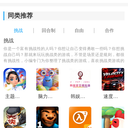
洗髓洗髓随机增加灵兽的资质值
同类推荐
洗髓仍可概率使灵兽洗髓变异;灵兽变异可大幅增加灵兽
挑战
回合制
自由
合作
的资质值
挑战
珍兽、仙兽、神兽洗髓触发变异必定解锁
你是一个富有挑战性的人吗？你想让自己变得勇敢一些吗？你想挑
战自己吗？那就来玩玩挑战类的游戏，不管是场景还是规则，都很
变异皮肤变异皮肤可自行选择幻化
有挑战性，小编专门为你整理了挑战类的游戏，喜欢挑战类游戏的
朋友们快来下载吧！
变异度提升可额外解锁专属被动
主题医院2
脑力遨游
韩娱爱豆模拟器
速度传奇赛车