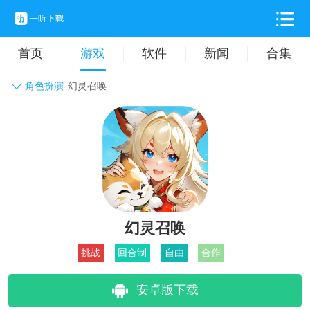
首页
游戏
软件
新闻
合集
角色扮演
幻灵召唤
角色扮演
动作格斗
休闲益智
枪战射击
战争策略
卡牌对战
音乐舞蹈
模拟塔防
体育竞技
挂机养成
幻灵召唤
挑战
回合制
自由
合作
安卓版下载