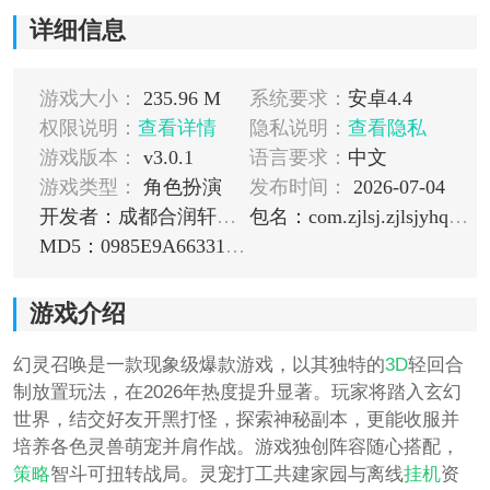
详细信息
游戏大小：
235.96 M
系统要求：
安卓4.4
权限说明：
查看详情
隐私说明：
查看隐私
游戏版本：
v3.0.1
语言要求：
中文
游戏类型：
角色扮演
发布时间：
2026-07-04
开发者：成都合润轩网络科技有限公司
包名：com.zjlsj.zjlsjyhqdjy.aligames
MD5：0985E9A66331CB2B530D1D8923B57DC6
游戏介绍
幻灵召唤是一款现象级爆款游戏，以其独特的
3D
轻回合
制放置玩法，在2026年热度提升显著。玩家将踏入玄幻
世界，结交好友开黑打怪，探索神秘副本，更能收服并
培养各色灵兽萌宠并肩作战。游戏独创阵容随心搭配，
策略
智斗可扭转战局。灵宠打工共建家园与离线
挂机
资