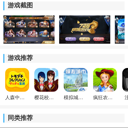
每人发5张牌，花色不影响牌力，只看点数：A=1点，2–
游戏截图
10按牌面数字计，J/Q/K都算10点。
需从5张牌中选出3张，凑成点数之和为10的整数倍（即
10、20、30），这一步叫“成牛”。
剩下2张牌的点数相加，取个位数作为“牛数”，比如相加
得14则为“牛4”，相加得20则为“牛牛”。
游戏推荐
若任意3张牌都凑不成10的倍数，即为“无牛”，牌力最
低。
二、牌型大小顺序
人森中文版
樱花校园模拟器1.048.00中文版
模拟城市我是巿长联机版
疯狂农场3美国派19
牌力从大到小依次为：五小牛＞炸弹＞五花牛＞四花牛
＞牛牛＞牛9＞牛8＞…＞牛1＞无牛。
同类推荐
五小牛：5张牌点数都小于5，且总和≤10，是最大牌型。