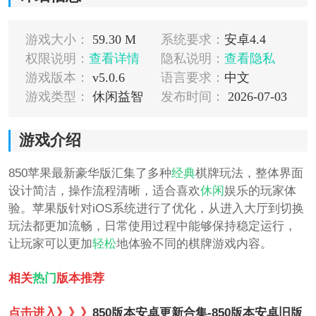
游戏大小：
59.30 M
系统要求：
安卓4.4
权限说明：
查看详情
隐私说明：
查看隐私
游戏版本：
v5.0.6
语言要求：
中文
游戏类型：
休闲益智
发布时间：
2026-07-03
游戏介绍
850苹果最新豪华版汇集了多种
经典
棋牌玩法，整体界面
设计简洁，操作流程清晰，适合喜欢
休闲
娱乐的玩家体
验。苹果版针对iOS系统进行了优化，从进入大厅到切换
玩法都更加流畅，日常使用过程中能够保持稳定运行，
让玩家可以更加
轻松
地体验不同的棋牌游戏内容。
相关
热门
版本推荐
点击进入》》》
850版本安卓更新合集-850版本安卓旧版