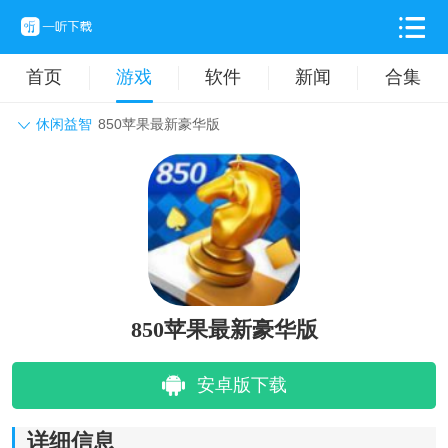
首页
游戏
软件
新闻
合集
休闲益智
850苹果最新豪华版
角色扮演
动作格斗
休闲益智
枪战射击
战争策略
卡牌对战
音乐舞蹈
模拟塔防
体育竞技
挂机养成
850苹果最新豪华版
安卓版下载
详细信息