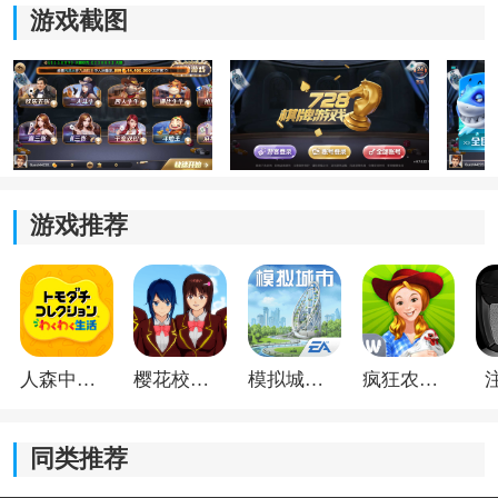
游戏截图
2、首页会根据当天情况推荐部分
热门
玩法，不知道玩什
么的时候可以先从这些模式开始体验。
3、除了游戏入口之外，大厅还会显示当天开放的活动、
签到奖励以及最新公告，方便了解近期内容。
4、浏览完大厅后，可以直接进入对应房间开始对局，也
游戏推荐
可以继续查看其他玩法，根据自己的兴趣
自由
选择。
728版本豪华版官网入口大厅常用功能
1、签到与活动：
平时登录游戏以后，不少玩家都会先看
看签到、任务或活动页面，顺手领取当天开放的奖励和
福利内容。
人森中文版
樱花校园模拟器1.048.00中文版
模拟城市我是巿长联机版
疯狂农场3美国派19
2、好友互动：
如果想和朋友一起体验棋牌游戏，可以先
同类推荐
查看好友列表，在线时直接发起邀请，组局会更加方
便。