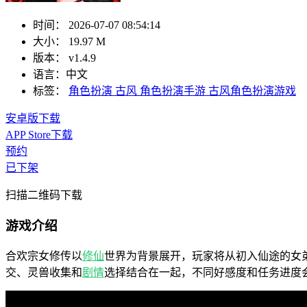
时间：
2026-07-07 08:54:14
大小：
19.97 M
版本：
v1.4.9
语言：
中文
标签：
角色扮演
古风
角色扮演手游
古风角色扮演游戏
安卓版下载
APP Store下载
预约
已下架
扫描二维码下载
游戏介绍
合欢宗女修传以
修仙
世界为背景展开，玩家将从初入仙途的女
交、灵兽收集和
剧情
选择结合在一起，不同好感度和任务进度