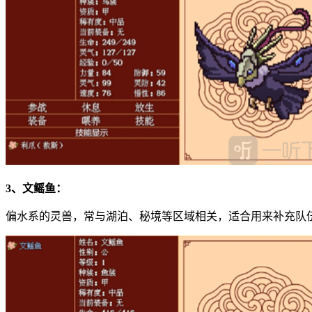
3、文鳐鱼：
偏水系的灵兽，常与湖泊、秘境等区域相关，适合用来补充队