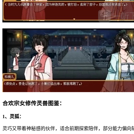
合欢宗女修传灵兽图鉴：
1、灵狐：
灵巧又带着神秘感的伙伴，适合前期探索陪伴，部分能力偏向