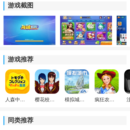
4、整体还是熟悉的操作方式，老玩家重新登录以后，不
游戏截图
需要重新适应整个使用流程。
开端娱乐2026最新版体验分享
1、连续体验几局以后，整个节奏比较自然，想继续玩或
者换个模式都很方便。
2、有时候只是利用休息时间玩一会儿，也不用刻意安排
游戏推荐
很长时间。
3、碰到朋友在线的时候，几个人一起组局会更热闹；没
有约人的话，自己体验几局也比较
轻松
。
4、不同玩法切换下来，不容易一直停留在同一种模式，
人森中文版
樱花校园模拟器1.048.00中文版
模拟城市我是巿长联机版
疯狂农场3美国派19
整体内容会丰富一些。
同类推荐