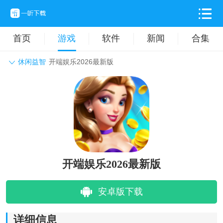
首页
游戏
软件
新闻
合集
休闲益智
开端娱乐2026最新版
角色扮演
动作格斗
休闲益智
枪战射击
战争策略
卡牌对战
音乐舞蹈
模拟塔防
体育竞技
挂机养成
开端娱乐2026最新版
安卓版下载
详细信息