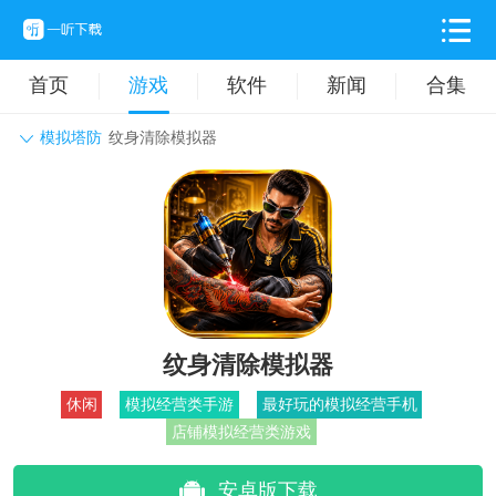
首页
游戏
软件
新闻
合集
模拟塔防
纹身清除模拟器
角色扮演
动作格斗
休闲益智
枪战射击
战争策略
卡牌对战
音乐舞蹈
模拟塔防
体育竞技
挂机养成
纹身清除模拟器
休闲
模拟经营类手游
最好玩的模拟经营手机
店铺模拟经营类游戏
安卓版下载