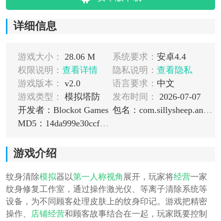
详细信息
游戏大小：
28.06 M
系统要求：
安卓4.4
权限说明：
查看详情
隐私说明：
查看隐私
游戏版本：
v2.0
语言要求：
中文
游戏类型：
模拟塔防
发布时间：
2026-07-07
开发者：Blockot Games
包名：com.sillysheep.android.xtattooremoval
MD5：14da999e30ccf7c95f9132536c28b2a9
游戏介绍
纹身清除
模拟
器以
第一人称视角
展开，玩家将
经营
一家
纹身修复工作室，通过操作激光仪、等离子清除系统等
设备，为不同顾客处理皮肤上的纹身印记。游戏把精密
操作、
店铺经营
和顾客故事结合在一起，玩家既要控制