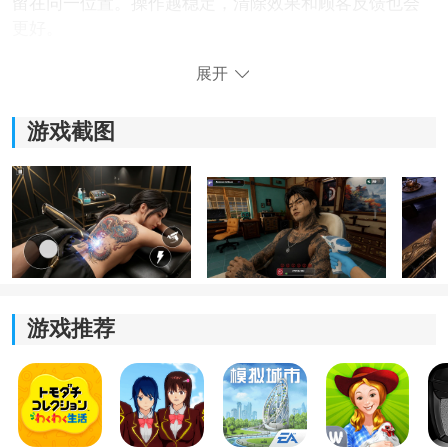
留在同一位置。操作越稳定，清除效果和顾客反馈也会
更好。
展开
2、前置规划：
玩家可通过智能平板提前查看预约顾客的纹身面积、图
游戏截图
案类型和处理难度，方便安排设备和操作顺序。
3、稳健经营：
前期可先依靠基础设备积累资金，熟悉清除节奏后，再
逐步解锁高端仪器，应对更复杂的订单。
4、情感互动：
游戏推荐
每位顾客都有自己的纹身故事，认真完成服务并记录顾
客需求，可以提升工作室口碑，吸引更多订单。