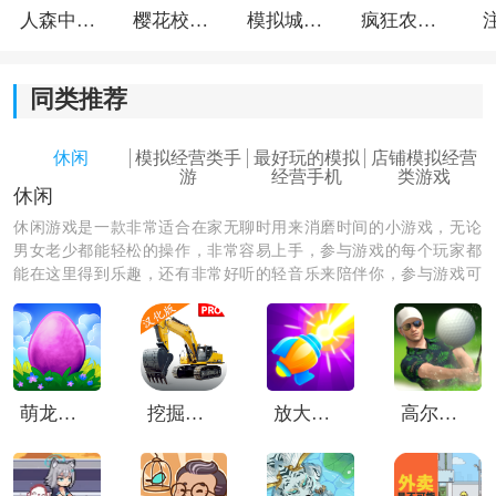
人森中文版
樱花校园模拟器1.048.00中文版
模拟城市我是巿长联机版
疯狂农场3美国派19
同类推荐
休闲
模拟经营类手
最好玩的模拟
店铺模拟经营
游
经营手机
类游戏
休闲
休闲游戏是一款非常适合在家无聊时用来消磨时间的小游戏，无论
男女老少都能轻松的操作，非常容易上手，参与游戏的每个玩家都
纹身清除模拟器游戏模式：
能在这里得到乐趣，还有非常好听的轻音乐来陪伴你，参与游戏可
1、生涯模式：
以释放缓解自己在生活中和工作之中的压力，绝对是你休闲娱乐时
必备的一款app哦。
玩家将按照完整经营路线发展工作室，从设备升级到店
面扩张，逐步挑战更高难度的订单，体验从小店起步的
成长过程。
萌龙进化论中文版
挖掘机模拟器重制版
放大缩小枪
高尔夫之王世界巡回赛
2、休闲模式：