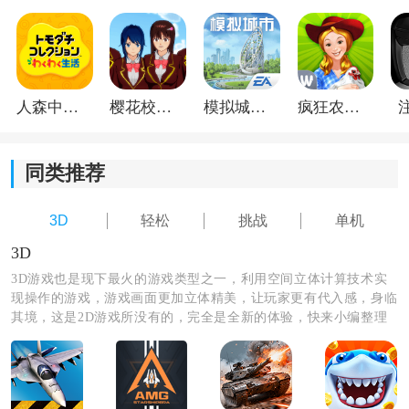
人森中文版
樱花校园模拟器1.048.00中文版
模拟城市我是巿长联机版
疯狂农场3美国派19
同类推荐
com2us高尔夫之星段位晋升规则内容
1、倔强青铜：
包含青铜3至青铜1三个小段，每个小段需
3D
轻松
挑战
单机
积累3颗星方可晋级，总计9星可晋升至秩序白银。
3D
2、荣耀黄金：
段位内细分黄金4至黄金1四个小段，每个
3D游戏也是现下最火的游戏类型之一，利用空间立体计算技术实
小段需积累4颗星，总计16星可晋级尊贵铂金。
现操作的游戏，游戏画面更加立体精美，让玩家更有代入感，身临
其境，这是2D游戏所没有的，完全是全新的体验，快来小编整理
3、尊贵铂金：
包含铂金5至铂金1五个小段，每个小段需
的3D游戏中选择你喜欢的游戏下载体验吧！
积累5颗星，总计25星可晋级永恒钻石，挑战难度显著提
升。