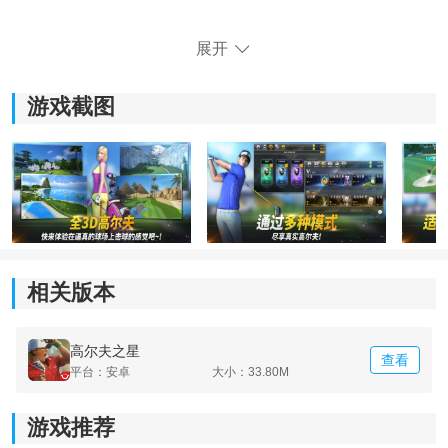
包含生涯模式、快速比赛、多人实时对战等多种玩法。
展开
生涯模式循序渐进，是熟悉规则与提升技术的最佳途
径。
游戏截图
3、击球操作：
采用触屏滑动操作，通过控制力度、方向与击球点来应
对不同距离和地形，轻击与重击的灵活运用是关键。
4、环境适应：
相关版本
每一杆都需要综合考虑实时风向、草地坡度及障碍物位
置，制定最优击球路线，考验玩家的即时判断与策略规
划能力。
高尔夫之星
查看
平台：安卓
大小：33.80M
游戏推荐