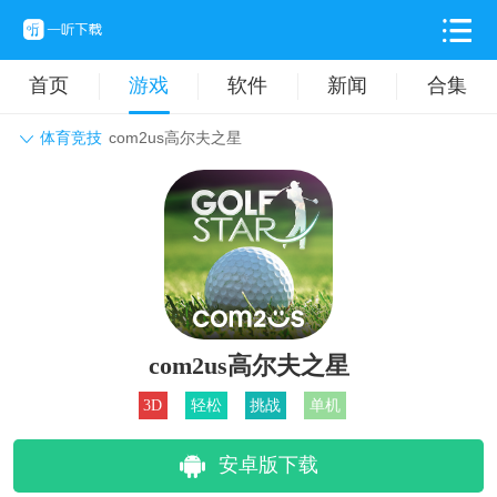
首页
游戏
软件
新闻
合集
体育竞技
com2us高尔夫之星
角色扮演
动作格斗
休闲益智
枪战射击
战争策略
卡牌对战
音乐舞蹈
模拟塔防
体育竞技
挂机养成
com2us高尔夫之星
3D
轻松
挑战
单机
安卓版下载