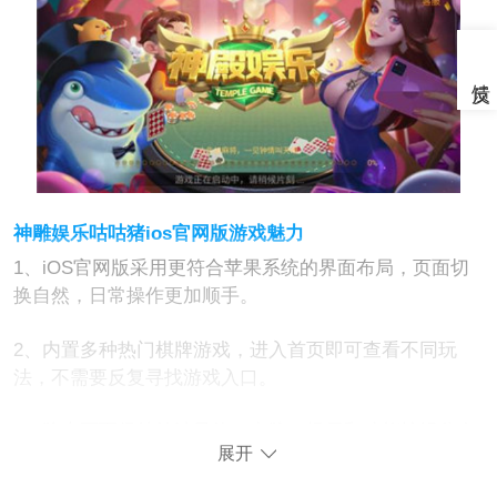
神雕娱乐咕咕猪ios官网版游戏魅力
1、iOS官网版采用更符合苹果系统的界面布局，页面切
换自然，日常操作更加顺手。
2、内置多种热门棋牌游戏，进入首页即可查看不同玩
法，不需要反复寻找游戏入口。
3、牌桌画面保持简洁风格，出牌、提示和功能按钮分布
展开
合理，长时间体验也不会觉得杂乱。