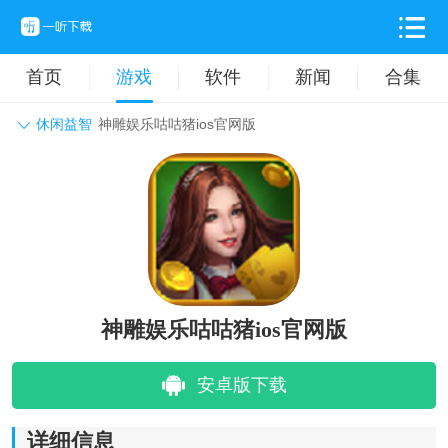
首页
游戏
软件
新闻
合集
休闲益智
神雕娱乐咕咕猪ios官网版
角色扮演
动作格斗
休闲益智
枪战射击
战争策略
卡牌对战
音乐舞蹈
模拟塔防
体育竞技
挂机养成
神雕娱乐咕咕猪ios官网版
安卓版下载
详细信息