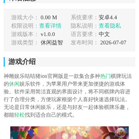
游戏大小：
0.00 M
系统要求：
安卓4.4
权限说明：
查看详情
隐私说明：
查看隐私
游戏版本：
v1.0.0
语言要求：
中文
游戏类型：
休闲益智
发布时间：
2026-07-07
游戏介绍
神雕娱乐咕咕猪ios官网版是一款集合多种
热门
棋牌玩法
的
休闲
娱乐软件，为苹果用户带来更加便捷的游戏体
验。软件采用简洁直观的界面设计，将不同棋牌内容进
行了合理分类，方便玩家根据个人喜好快速选择玩法。
无论是日常休闲娱乐，还是与好友一起体验棋牌乐趣，
都能
轻松
找到适合自己的模式。