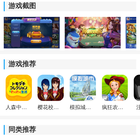
自己的兴趣
自由
切换体验。
游戏截图
3、界面简洁直观
首页布局清晰，常用功能集中展示，无论是查找游戏还
是切换模式都更加方便。
4、持续优化体验
游戏推荐
版本会根据实际使用情况不断调整界面和功能细节，让
整体操作更加流畅自然。
神雕娱乐咕咕猪二维码游戏功能
1、提供二维码下载入口，使用手机扫码即可快速获取安
人森中文版
樱花校园模拟器1.048.00中文版
模拟城市我是巿长联机版
疯狂农场3美国派19
装方式，减少反复搜索版本的麻烦，下载体验更加便
捷。
同类推荐
2、首页将不同棋牌游戏进行了分类展示，热门玩法、新