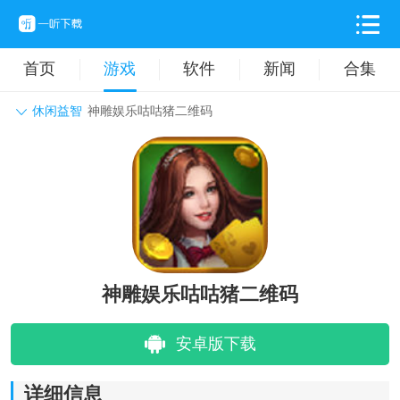
首页
游戏
软件
新闻
合集
休闲益智
神雕娱乐咕咕猪二维码
角色扮演
动作格斗
休闲益智
枪战射击
战争策略
卡牌对战
音乐舞蹈
模拟塔防
体育竞技
挂机养成
神雕娱乐咕咕猪二维码
安卓版下载
详细信息