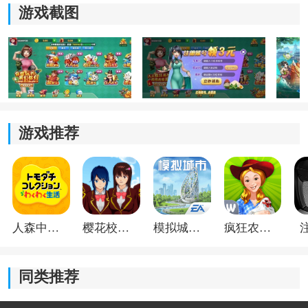
着，对于以前经常玩的玩家来说更容易找回当时的感
游戏截图
觉。
端午龙舟棋牌旧版经典玩法
1、熟悉内容：
这个版本还是以经典棋牌游戏为主，不少
玩家熟悉的玩法都能继续体验，不需要重新学习新的规
则。
游戏推荐
2、
轻松
上手：
想玩斗地主就直接进入对应模式，喜欢麻
将也能很快找到入口，整个操作比较直接，没有太多复
杂步骤。
3、保留特色：
端午主题主要作为版本中的特色内容，并
人森中文版
樱花校园模拟器1.048.00中文版
模拟城市我是巿长联机版
疯狂农场3美国派19
没有改变原来的棋牌玩法，老玩家重新体验时依旧能够
快速适应。
同类推荐
4、
怀旧
体验：
如果更喜欢以前的页面风格，这个版本依
然保留了不少熟悉的体验，日常打开玩几局会比较轻