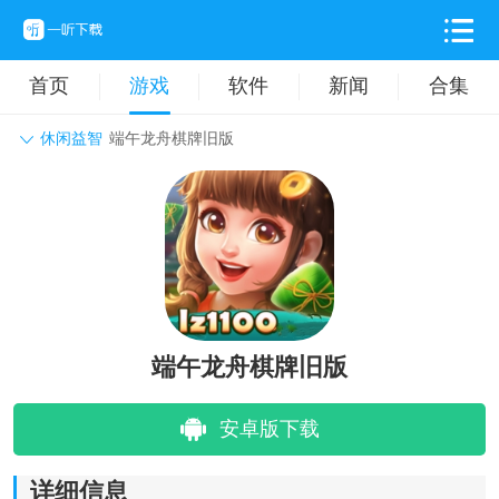
首页
游戏
软件
新闻
合集
休闲益智
端午龙舟棋牌旧版
角色扮演
动作格斗
休闲益智
枪战射击
战争策略
卡牌对战
音乐舞蹈
模拟塔防
体育竞技
挂机养成
端午龙舟棋牌旧版
安卓版下载
详细信息