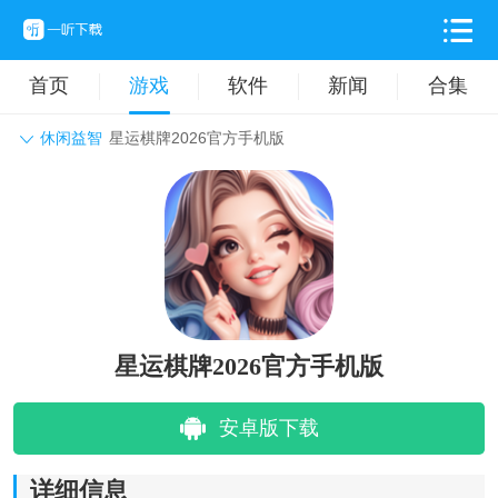
首页
游戏
软件
新闻
合集
休闲益智
星运棋牌2026官方手机版
角色扮演
动作格斗
休闲益智
枪战射击
战争策略
卡牌对战
音乐舞蹈
模拟塔防
体育竞技
挂机养成
星运棋牌2026官方手机版
安卓版下载
详细信息