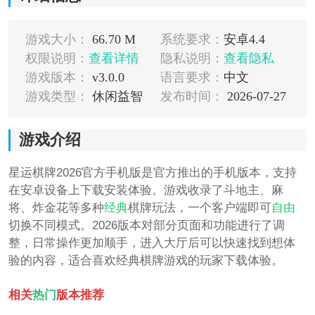
游戏大小：
66.70 M
系统要求：
安卓4.4
权限说明：
查看详情
隐私说明：
查看隐私
游戏版本：
v3.0.0
语言要求：
中文
游戏类型：
休闲益智
发布时间：
2026-07-27
游戏介绍
星运棋牌2026官方手机版是官方推出的手机版本，支持
在安卓设备上下载安装体验。游戏收录了斗地主、麻
将、炸金花等多种
经典
棋牌玩法，一个客户端即可
自由
切换不同模式。2026版本对部分页面和功能进行了调
整，日常操作更加顺手，进入大厅后可以快速找到想体
验的内容，适合喜欢经典棋牌游戏的玩家下载体验。
相关
热门
版本推荐