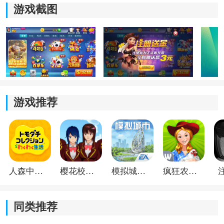
1、使用去掉大小王的52张牌，常见用6至8副牌混合；A
游戏截图
可按1点或11点计算，2至10按牌面点数，J、Q、K均算
10点。核心目标是让手牌点数尽量接近21点，且不超过
21点，最终比庄家点数更大或庄家爆牌即可获胜。
2、开局每人发两张明牌，庄家一张明牌一张暗牌；玩家
依次决定要牌、停牌、加倍、分牌或保险，所有玩家操
作完成后，庄家翻开暗牌按固定规则补牌，通常16点及
游戏推荐
以下必须要牌，17点及以上必须停牌。
3、特殊判定：两张牌点数相加刚好21点为“黑杰克”，大
于庄家普通21点；点数超过21点为“爆牌”直接判负；点数
与庄家相同则为平局，退回投入。
人森中文版
樱花校园模拟器1.048.00中文版
模拟城市我是巿长联机版
疯狂农场3美国派19
二、常用操作说明
1、要牌：再要一张牌增加点数，可连续要直到接近21点
同类推荐
或爆牌。