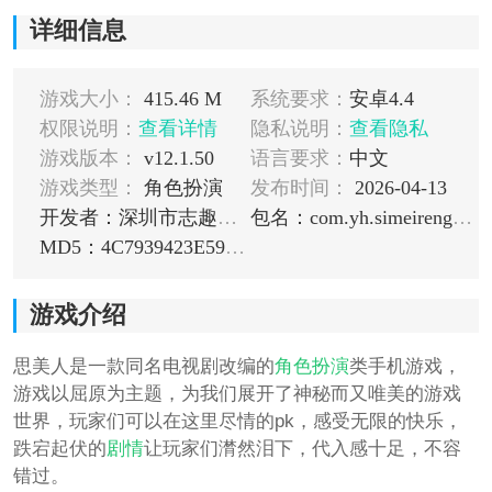
详细信息
游戏大小：
415.46 M
系统要求：
安卓4.4
权限说明：
查看详情
隐私说明：
查看隐私
游戏版本：
v12.1.50
语言要求：
中文
游戏类型：
角色扮演
发布时间：
2026-04-13
开发者：深圳市志趣游科技有限公司
包名：com.yh.simeirengame.baidu
MD5：4C7939423E591FB809A77CF34048F2A3
游戏介绍
思美人是一款同名电视剧改编的
角色扮演
类手机游戏，
游戏以屈原为主题，为我们展开了神秘而又唯美的游戏
世界，玩家们可以在这里尽情的pk，感受无限的快乐，
跌宕起伏的
剧情
让玩家们潸然泪下，代入感十足，不容
错过。