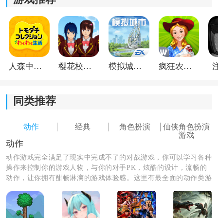
2.
动作
打击感很棒，流畅的体验；
3.精英们聚集在一起竞争。
人森中文版
樱花校园模拟器1.048.00中文版
模拟城市我是巿长联机版
疯狂农场3美国派19
同类推荐
动作
经典
角色扮演
仙侠角色扮演
游戏
动作
动作游戏完全满足了现实中完成不了的对战游戏，你可以学习各种
操作来控制你的游戏人物，与你的对手PK，炫酷的设计，流畅的
动作，让你拥有酣畅淋漓的游戏体验感。这里有最全面的动作类游
《思美人》小编简评：
戏，喜欢的朋友们赶紧来体验吧！
思美人这款手机游戏趣味性十足，多样的游戏玩法让玩
家们应接不暇，这里有很多志同道合的朋友们可以和你