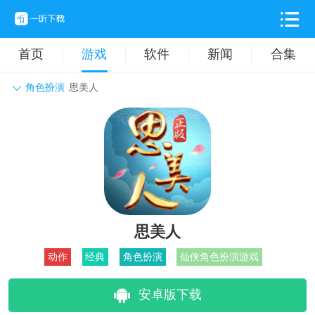
首页
游戏
软件
新闻
合集
角色扮演
思美人
角色扮演
动作格斗
休闲益智
枪战射击
战争策略
卡牌对战
音乐舞蹈
模拟塔防
体育竞技
挂机养成
思美人
动作
经典
角色扮演
仙侠角色扮演游戏
安卓版下载