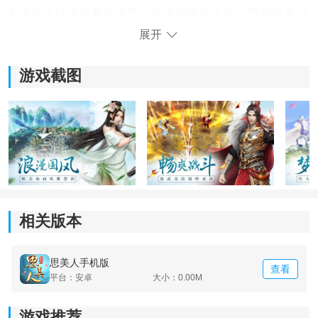
3.还有个好消息要告诉您，在本周更新之后，每日任务已
完全
修改
。
展开
游戏截图
相关版本
《思美人》游戏亮点：
思美人手机版
查看
平台：安卓
大小：0.00M
1.浪漫国风的风格，经典情节再现；
游戏推荐