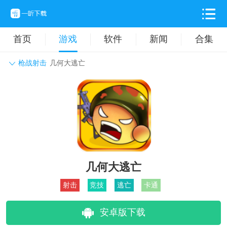
首页
游戏
软件
新闻
合集
枪战射击
几何大逃亡
角色扮演
动作格斗
休闲益智
枪战射击
战争策略
卡牌对战
音乐舞蹈
模拟塔防
体育竞技
挂机养成
几何大逃亡
射击
竞技
逃亡
卡通
安卓版下载