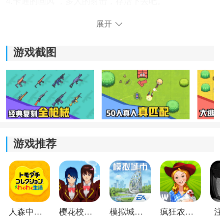
4.卡通的画风 ，多人的射击，存活下去吧。
展开
游戏截图
《几何大逃亡》游戏亮点：
游戏推荐
1.Q萌可爱的卡通形象，具有有趣的竞技游戏玩法，可为
您带来最刺激的枪战，发动致命的攻击来击败对手。
2.广阔的战斗地图正在等待您的仔细探索，并且每个位置
可能隐藏着许多道具，等待您发现。
人森中文版
樱花校园模拟器1.048.00中文版
模拟城市我是巿长联机版
疯狂农场3美国派19