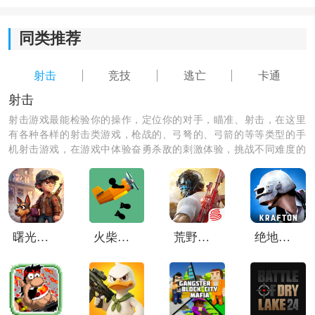
3.更直接的视觉呈现带来刺激的射击体验，简单的操作设
置将带给您更加激动人心的生存决斗。
同类推荐
几何大逃亡小游戏空投玩法攻略：
射击
竞技
逃亡
卡通
1、当天空中出现运输飞机，并且地面出现移动阴影时，
射击
说明空投补给即将降落，这时候要尽快行动，抢先前往
射击游戏最能检验你的操作，定位你的对手，瞄准、射击，在这里
空投区域获取高级物资。
有各种各样的射击类游戏，枪战的、弓弩的、弓箭的等等类型的手
机射击游戏，在游戏中体验奋勇杀敌的刺激体验，挑战不同难度的
游戏，和你的小伙伴们一起组队玩吧！
曙光纪元手游
火柴人战机轰炸
荒野行动国际服
绝地求生未来之役测试服