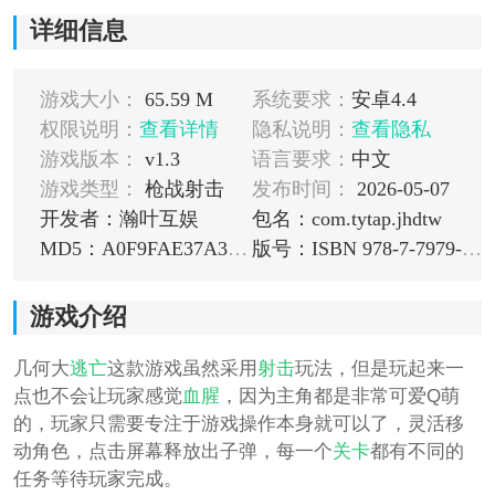
详细信息
游戏大小：
65.59 M
系统要求：
安卓4.4
权限说明：
查看详情
隐私说明：
查看隐私
游戏版本：
v1.3
语言要求：
中文
游戏类型：
枪战射击
发布时间：
2026-05-07
开发者：瀚叶互娱
包名：com.tytap.jhdtw
MD5：A0F9FAE37A3782FBB50AB08EB98E7C88
版号：ISBN 978-7-7979-7565-0
游戏介绍
几何大
逃亡
这款游戏虽然采用
射击
玩法，但是玩起来一
点也不会让玩家感觉
血腥
，因为主角都是非常可爱Q萌
的，玩家只需要专注于游戏操作本身就可以了，灵活移
动角色，点击屏幕释放出子弹，每一个
关卡
都有不同的
任务等待玩家完成。