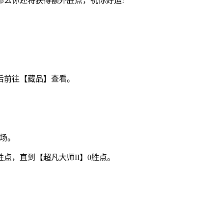
那么你还将获得额外胜点，祝你好运!
后前往【藏品】查看。
0场。
点，直到【超凡大师II】0胜点。
。