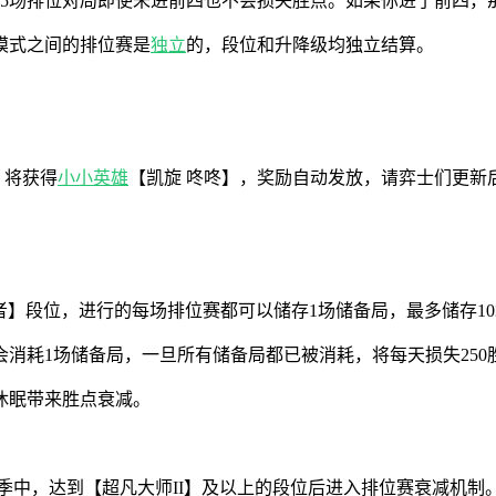
5场排位对局即使未进前四也不会损失胜点。如果你进了前四，
模式之间的排位赛是
独立
的，段位和升降级均独立结算。
，将获得
小小英雄
【凯旋 咚咚】，奖励自动发放，请弈士们更新
者】段位，进行的每场排位赛都可以储存1场储备局，最多储存1
耗1场储备局，一旦所有储备局都已被消耗，将每天损失250胜
休眠带来胜点衰减。
赛季中，达到【超凡大师II】及以上的段位后进入排位赛衰减机制