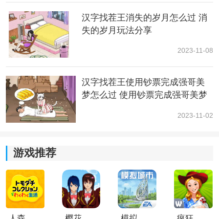
汉字找茬王消失的岁月怎么过 消
失的岁月玩法分享
2023-11-08
汉字找茬王使用钞票完成强哥美
梦怎么过 使用钞票完成强哥美梦
玩法一览
2023-11-02
3、然后我们在床边可以看到地上的地板有些变化，打开
游戏推荐
它就可以进入到地下室了;
4、地下室我们可以找到：【支架】、【镜头】然后打开
墙上的【幕布】在旁边的柜子里找到【放映机的主
体】，找到镜头可以查看到【放映机】;
人森中文版
樱花校园模拟器1.048.00中文版
模拟城市我是巿长联机版
疯狂农场3美国派19