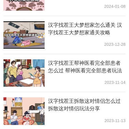
汉字找茬王录像带攻略
归位攻略
2024-01-08
1、开局我们被带到了一个陌生的地方这里的一切看起来
都是那么的让人感到不舒服;
汉字找茬王大梦想家怎么通关 汉
2、头好疼，这是哪里?你好像忘记了些什么!首先，你可
字找茬王大梦想家通关攻略
以在纸箱里找到【老式胶卷】、【
电视
新闻】、墙上
2023-12-28
【自己的照片】、【锁住的房门】、【封上的窗户】;
汉字找茬王帮神医看完全部患者
怎么过 帮神医看完全部患者玩法
一览
2023-11-14
汉字找茬王拆散这对情侣怎么过
拆散这对情侣玩法分享
2023-11-13