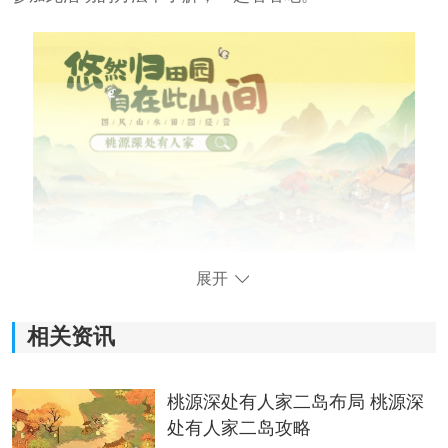
展开
桃源深处有人家藏经室明心活动攻略
相关资讯
关卡获得道具：檀香*1 旧木鱼*1 晨钟椎*1
获得奖励
桃源深处有人家二岛布局 桃源深
处有人家二岛攻略
1、藏经室+60禅机;