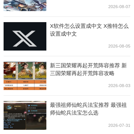
2026-08-07
4、如果你想要这个皮肤的话，可以趁着刚上线期间
去看看，整体下来价格不算高，你还可以完成游戏中的
X软件怎么设置成中文 X推特怎么
任务抵扣部分的价格的，最后到手的价格四百蛋币就有
设置成中文
可能拿下。
2026-08-05
在游戏中每一个
地图
都有着更加巧妙的机关战斗，玩家
们可以通过四轮竞技模式来获取最后的冠军，这里有着
大量的奖励等着大家。
新三国荣耀再起开荒阵容推荐 新
三国荣耀再起开荒阵容攻略
2026-08-03
最强祖师仙蛇兵法宝推荐 最强祖
师仙蛇兵法宝怎么选
2026-07-31