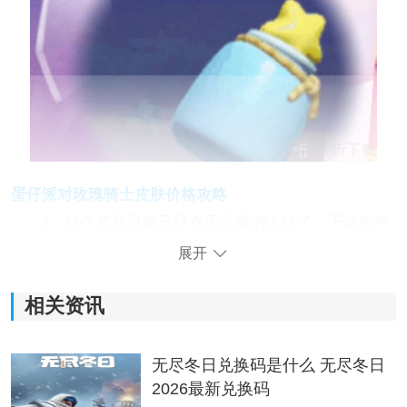
蛋仔派对玫瑰骑士皮肤价格攻略
1、这个皮肤目前已经在正式服的上线了，下架的时
间是在7月20日的时候;
展开
2、在活动期间解锁第二章，可以享受五折优惠，如
相关资讯
果你完成全部的章节解锁的话，那么可以免费获得背饰
星尘之瓶;
无尽冬日兑换码是什么 无尽冬日
3、皮肤的外观看起来还是非常不错的，会有专属的
2026最新兑换码
语音
，还有互动
动作
和滚动特效等等;