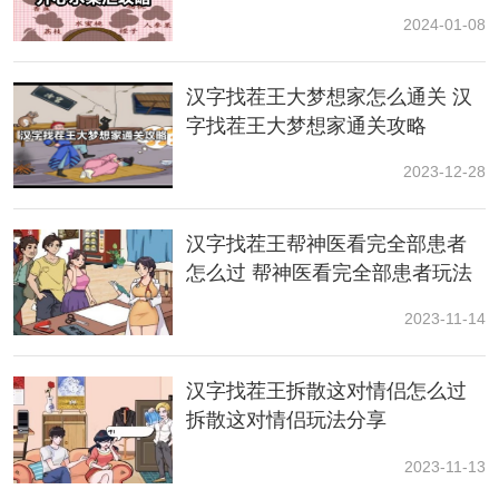
归位攻略
2024-01-08
汉字找茬王大梦想家怎么通关 汉
字找茬王大梦想家通关攻略
2023-12-28
汉字找茬王帮神医看完全部患者
2、右滑奶酪，老鼠洞藏鞋子;卫生间，马桶里和滑动帘布
浴缸里藏鞋子;拖动狗狗到沙发上，咬破洞藏鞋子;点击时
怎么过 帮神医看完全部患者玩法
钟，移开里面暗格藏鞋子;点击开关打开灯，里面藏鞋子;
一览
2023-11-14
汉字找茬王拆散这对情侣怎么过
拆散这对情侣玩法分享
2023-11-13